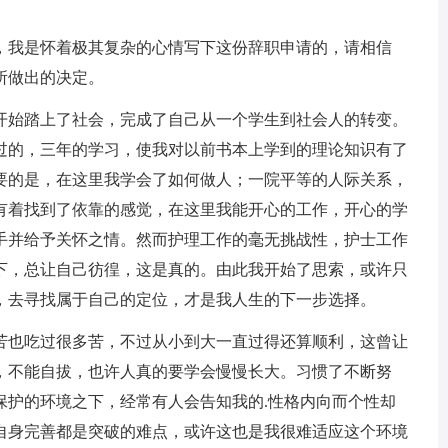
我是怀着极其复杂的心情写下这份辞职申请的，请相信
所做出的决定。
始踏上了社会，完成了自己从一个学生到社会人的转变。
过的，三年的学习，使我对以前书本上学到的理论知识有了
要的是，在这里我学会了如何做人；一院平等的人际关系，
有着找到了依靠的感觉，在这里我能开心的工作，开心的学
手并给予关怀之情。然而护理工作的毫无挑战性，护士工作
下，总让自己彷徨，这是真的。由此我开始了思索，或许只
，去寻找属于自己的定位，才是我人生的下一步选择。
也吃过很多苦，不过从小到大一直过得还算顺利，这曾让
，不能自拔，也许人真的要学会慢慢长大。习惯了不断努
保护的环境之下，经常有人会告知我的.性格内向而个性却
自身完善都是突破的难点，或许这也是我很难适应这个环境