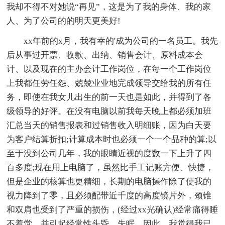
我却不得不对她说“再见”，这是为了我的身体、我的家
人、为了公司的的明天更美好!
xx年前的x月，我有幸的'成为公司的一名员工。我先
后从事过开票、收款、出纳、销售会计、原料成本会
计、以及现在的主办会计工作岗位，在每一个工作岗位
上我都任劳任怨、兢兢业业地完成领导交给我的所有任
务，即使在我女儿出生的前一天也是如此，并得到了各
级领导的好评。在没有电脑以前我每天晚上都必须加班
汇总当天的销售报表和过销售收入明细账，因为白天要
为客户结算折扣;计算成本时也必须一个一个品种的算;以
至于没到公司几年，我的眼睛近视的度数一下上升了四
百多度;现在用上电脑了，虽然比手工记账方便、快捷，
但是企业的核算也更精细，长期的电脑操作除了使我的
视力降到了零，且必须配带近千度的高度镜片外，颈锥
和双肩也受到了严重的损伤，(经过xx光确认)经常痛得睡
不着觉，并引起经常性头昏、失眠。因此，我觉得我已