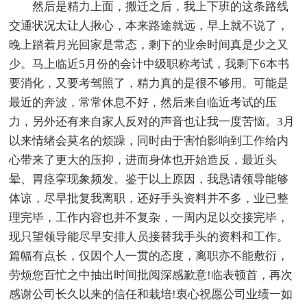
然后是精力上面，搬迁之后，我上下班的这条路线
交通状况太让人揪心，本来路途就远，早上就不说了，
晚上踏着月光回家是常态，剩下的业余时间真是少之又
少。马上临近5月份的会计中级职称考试，我剩下6本书
要消化，又要考驾照了，精力真的是很不够用。可能是
最近的奔波，常常休息不好，然后来自临近考试的压
力，另外还有来自家人反对的声音也让我一度苦恼。3月
以来情绪会莫名的烦躁，同时由于害怕影响到工作给内
心带来了更大的压抑，进而身体也开始造反，最近头
晕、胃痉挛现象频发。鉴于以上原因，我恳请领导能够
体谅，尽早批复我离职，还好手头资料并不多，业已整
理完毕，工作内容也并不复杂，一周内足以交接完毕，
现只望领导能尽早安排人员接替我手头的资料和工作。
篇幅有点长，仅因个人一贯的态度，离职亦不能敷衍，
劳烦您百忙之中抽出时间批阅深感歉意!临表顿首，再次
感谢公司长久以来的信任和栽培!衷心祝愿公司业绩一如