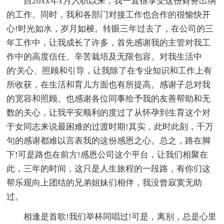
自20xx年x月入职以来，我一直很享受这份财务出纳
的工作。同时，我和各部门对接工作也合作的很愉快开
心!时光如水，岁月如梭。转眼三年过去了，在公司的三
年工作中，让我成长了许多，首先感谢我的主管对我工
作中的高度信任、辛苦栽培及无限包容。对我生活中
的'关心、照顾和引导，让我除了在专业知识和工作上有
所收获，在生活和育儿方面也有所提高。感谢子总对我
的宽容和照顾。也感谢各位同事给予我的友善帮助和无
数的关心，让我平安顺利的度过了从怀孕到生育这个对
于女同志来说最困难的过渡时期!其实，此时此刻，千万
句的感谢都难以言表我的这份感恩之心。总之，路在脚
下!可是路也在前方!感恩公司这个平台，让我们相聚在
此，三年的时间，这只是人生旅程的一段路，有你们这
帮乐观向上团结的兄弟姐妹们相伴，我没曾寂寞无助
过。
相逢是首歌!我们举杯同唱过!可是，离别，总是心里