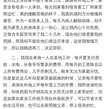
玻所以父亲在家不能干重体力活，妹妹在外地上学，家
里全靠母亲一人承担。每次回家看到母亲要工厂和家里
两边忙，累的腰酸背痛的样子，我真的感到万分惭愧和
痛苦。作为一名医务人员，每天为病人解除病痛，却不
能为家里人的身体多上一份心，这让我内心十分煎熬。
父母含辛茹苦培养了我二十几年，现在他们很需要我的
照顾，而我却不能在他们身边尽孝道，这使我惭愧万
分，所以我顾虑再三，决定辞职。
二， 我现在单身一人在某地工作，每月要支付房
租，水电，伙食等等繁多的费用。而每月的工资除去以
上所有费用后，几乎所剩无几，根本无法为家庭分忧。
但是最近这几年却是家里最困难的时候，父亲每月要吃
药，弟弟在外地上学每年需上万的学费，我即使省吃俭
用，却依然因为开销实在太大而无法帮上家里的忙。但
是如果在家乡工作就不用在外面租房子，可以节省大笔
的生活开销，也可以在家照顾父亲，帮上母亲的忙。