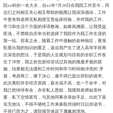
院xx科的一名大夫，自xx年7月20日在我院工作至今，同
志们之间相互关心相互帮助的氛围让我深深感动，工作
中更有韩老师无私相授宝贵临床经验，并对我的工作、
学习和生活个方面的谆谆教诲，如春风拂面，让我受益
匪浅，不禁暗自庆幸当初选择了我院作为我工作生涯的
第一站。窃喜之余，随着工作中接触的各种病症，逐渐
彰显出我的知识的匮乏，逼迫我产生了进入高等学府再
次深造的想法，于是我的人生规划与目前的全职工作发
生了冲突，我之前也曾经尝试过其他的规避矛盾的措
施，结果都无法缓和工作时间和学习时间相冲突的`矛
盾，考虑再三，痛下决心，遂不得已提出辞职的请求。
此次离职并非经济原因，薪水虽不高，也一千余半，对
我已然绰绰有余，亦非私人恩怨，我视韩老师如亲外
婆，私下交情甚笃，与其他同事亦亲如手足。出此下策
实无他法，不得不牺牲工作来换取些须时日以供读书，
不得已而为之，请院领导体谅下属尴尬境地。