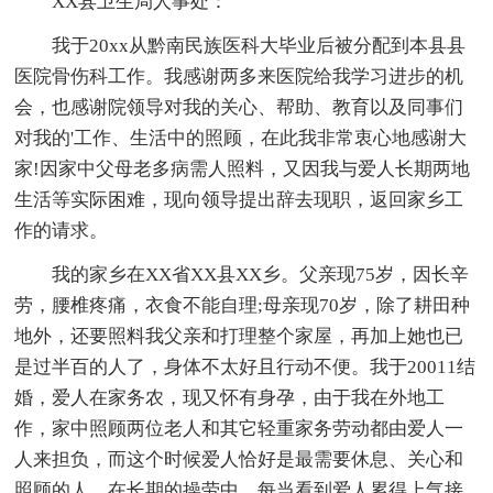
XX县卫生局人事处：
我于20xx从黔南民族医科大毕业后被分配到本县县
医院骨伤科工作。我感谢两多来医院给我学习进步的机
会，也感谢院领导对我的关心、帮助、教育以及同事们
对我的'工作、生活中的照顾，在此我非常衷心地感谢大
家!因家中父母老多病需人照料，又因我与爱人长期两地
生活等实际困难，现向领导提出辞去现职，返回家乡工
作的请求。
我的家乡在XX省XX县XX乡。父亲现75岁，因长辛
劳，腰椎疼痛，衣食不能自理;母亲现70岁，除了耕田种
地外，还要照料我父亲和打理整个家屋，再加上她也已
是过半百的人了，身体不太好且行动不便。我于20011结
婚，爱人在家务农，现又怀有身孕，由于我在外地工
作，家中照顾两位老人和其它轻重家务劳动都由爱人一
人来担负，而这个时候爱人恰好是最需要休息、关心和
照顾的人，在长期的操劳中，每当看到爱人累得上气接