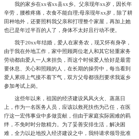
我的家乡在xx省xx县xx乡。父亲现年xx岁，因长年
辛劳，腰椎疼痛，衣食不能自理;母亲现年xx岁，除了耕
田种地外，还要照料我父亲和打理整个家屋，再加上她
也已是年过半百的人了，身体不太好且行动不便。
我于20xx年结婚，爱人在家务农，现又怀有身孕，
由于我在外地工作，家中照顾两位老人和其它轻重家务
劳动都由爱人一人来担负，而这个时候爱人恰好是最需
要休息、关心和照顾的人，在长期的操劳中，每当看到
爱人累得上气接不着下气，双方父母都强烈要求我返乡
参加考试上岗。
这些年以来，祖国的经济建设风风火火、蒸蒸日
上，作为一名医务人员，应该以救死扶伤为己任，在医
疗这一宏伟事业中多做贡献，但由于家庭实际困难的羁
绊，不免时时分散精力。为了妥善安排生活，解决困
难，全力以赴地投入经济建设之中，我特请求领导批准