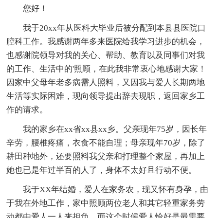
您好！
我于20xx年从医科大毕业后被分配到本县县医院口
腔科工作。我感谢两年多来医院给我学习进步的机会，
也感谢院领导对我的关心、帮助、教育以及同事们对我
的工作、生活中的'照顾，在此我非常衷心地感谢大家！
因家中父母年老多病需人照料，又因我与爱人长期两地
生活等实际困难，现向领导提出辞去现职，返回家乡工
作的请求。
我的家乡在xx省xx县xx乡。父亲现年75岁，因长年
辛劳，腰椎疼痛，衣食不能自理；母亲现年70岁，除了
耕田种地外，还要照料我父亲和打理整个家屋，再加上
她也已是年过半百的人了，身体不太好且行动不便。
我于XX年结婚，爱人在家务农，现又怀有身孕，由
于我在外地工作，家中照顾两位老人和其它轻重家务劳
动都由爱人一人来担负，而这个时候爱人恰好是最需要