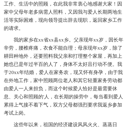
工作、生活中的照顾，在此我非常衷心地感谢大家！因
家中父母年老多病需人照料，又因我与爱人长期两地生
活等实际困难，现向领导提出辞去现职，返回家乡工作
的请求。
我的家乡在xx省xx县xx乡。父亲现年xx岁，因长年
辛劳，腰椎疼痛，衣食不能自理；母亲现年xx岁，除了
耕田种地外，还要照料我父亲和打理整个家屋，再加上
她也已是年过半百的人了，身体不太好且行动不便。我
于20xx年结婚，爱人在家务农，现又怀有身孕，由于我
在外地工作，家中照顾两位老人和其它轻重家务劳动都
由爱人一人来担负，而这个时候爱人恰好是最需要休
息、关心和照顾的'人，在长期的操劳中，每当看到爱人
累得上气接不着下气，双方父母都强烈要求我返乡参加
考试上岗。
这些年以来，祖国的经济建设风风火火、蒸蒸日