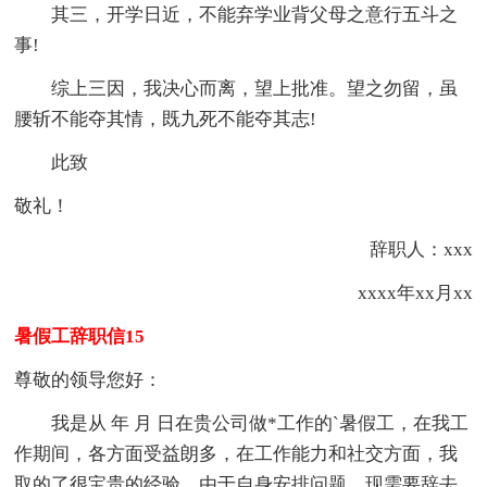
其三，开学日近，不能弃学业背父母之意行五斗之
事!
综上三因，我决心而离，望上批准。望之勿留，虽
腰斩不能夺其情，既九死不能夺其志!
此致
敬礼！
辞职人：xxx
xxxx年xx月xx
暑假工辞职信15
尊敬的领导您好：
我是从 年 月 日在贵公司做*工作的`暑假工，在我工
作期间，各方面受益朗多，在工作能力和社交方面，我
取的了很宝贵的经验。由于自身安排问题，现需要辞去