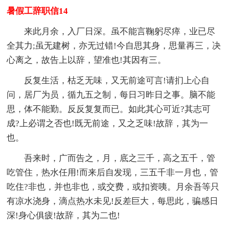
暑假工辞职信14
来此月余，入厂日深。虽不能言鞠躬尽瘁，业已尽
全其力;虽无建树，亦无过错!今自思其身，思量再三，决
心离之，故告上以辞，望准也!其因有三。
反复生活，枯乏无味，又无前途可言!请扪上心自
问，居厂为员，循九五之制，每日习昨日之事。脑不能
思，体不能勤。反反复复而已。如此其心可近?其志可
成?上必谓之否也!既无前途，又之乏味!故辞，其为一
也。
吾来时，广而告之，月，底之三千，高之五千，管
吃管住，热水任用!而来后自发现，三五千非一月也，管
吃住?非也，并也非也，或交费，或扣资咦。月余吾等只
有凉水浇身，滴点热水未见!反差巨大，每思此，骗感日
深!身心俱疲!故辞，其为二也!