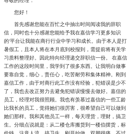
尊敬的经理：
您好！
首先感谢您能在百忙之中抽出时间阅读我的辞职
信，同时也十分感谢您能给予我在嘉信学习更多知识
的'平台让我能在商行行业中学习和成长。由于本人是打
暑假工，且本人将在本月底到校报到，需提前将有关学
习质料整理好。因此特向经理递交辞职信一份。 在嘉信
工作的这段时间里，我学到了很多东西。让我明白做事
要靠自觉，细心，责任心，吃苦耐劳和集体精神。刚到
嘉信工作，由于对商行此工作没有经验，犯错误是少不
了，我也去改正努力去避免犯错误慢慢去做好。嘉信的
员工，经理对我很照顾。我也有羡慕过嘉信的一些工龄
比我长的员工，觉得她们很厉害，很希望自己可以做到
她们那样。我和其他员工一样，每天理货，理财，搞卫
生。分细点说就是：从二楼仓库搬货到一楼伯摆货，标
价钱，注意人流，搞卫生。刚开始做，双脚很痛，不过