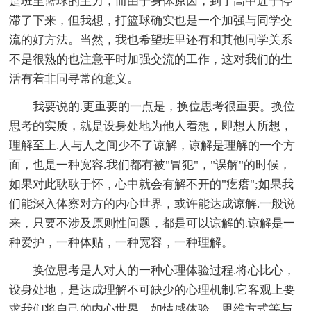
是班里篮球的主力，而由于身体原因，到了高中近乎停
滞了下来，但我想，打篮球确实也是一个加强与同学交
流的好方法。当然，我也希望班里还有和其他同学关系
不是很熟的也注意平时加强交流的工作，这对我们的生
活有着非同寻常的意义。
我要说的.更重要的一点是，换位思考很重要。换位
思考的实质，就是设身处地为他人着想，即想人所想，
理解至上.人与人之间少不了谅解，谅解是理解的一个方
面，也是一种宽容.我们都有被"冒犯"，"误解"的时候，
如果对此耿耿于怀，心中就会有解不开的"疙瘩";如果我
们能深入体察对方的内心世界，或许能达成谅解.一般说
来，只要不涉及原则性问题，都是可以谅解的.谅解是一
种爱护，一种体贴，一种宽容，一种理解。
换位思考是人对人的一种心理体验过程.将心比心，
设身处地，是达成理解不可缺少的心理机制.它客观上要
求我们将自己的内心世界，如情感体验，思维方式等与