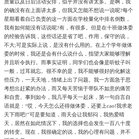
质量以及日后活动安排，似乎并没有讲太多。是啊，我
的确没有在上面讲太多，但我又怎能不想说一说呢?每个
星期看着自己负责的这一方面在学校量化中排名倒数，
我有如何能没有话说呢?有，有很多。但是在十班做体委
的经验告诉我，这些话还是省了吧，作用，保守的说，
不大;可是实际上说，是没有什么用的。在上个学年做体
委的时候，我还是会有什么说什么，指望大家能够理解
并且听令执行。而事实证明，同学们也会像是听蚊子叫
一般，过耳就忘。很不幸的是，我不能够很好的化解这
些压力，一天天地，情绪上出了问题。我一方面急于思
考想出赶紧的办法，而又每天苦恼于带队不如意的痛苦
和自责。事到如今，我几乎每天一起床，第一句自言自
语就是：“哎，今天怎么还得做体委，还要上cao!我求老
天下雨吧!”可是要知道，雨天会让我郁闷，我热爱晴
天，居然在如此情况下，我的选择也会发生一百八十度
的转变。现在，我很确定的说，我的心理有问题，并不