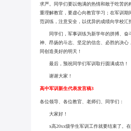
求严。同学们要以饱满的热情和敢于吃苦的
重理解教官，要虚心向教官学习；在军训期
范训练，注意安全，以优异的成绩向学校汇
同学们，军事训练为新学年的拼搏、奋斗
神、昂扬的斗志、坚定的信念、必胜的决心
同创造美好的明天！
最后，预祝同学们军训取行圆满成功！
谢谢大家！
高中军训新生代表发言稿3
各位领导、各位教官、老师们、同学们：
大家好！
x高20xx级学生军训工作就要结束了。在