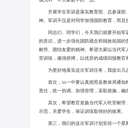
开展学生军训是落实教育部、总参谋部、
神。军训不仅是对同学加强国防教育，而且
同志们、同学们，今天我们就要开始军训
的意识，进一步强化国防观念和报效祖国的
耐劳、团结友爱的精神。希望大家以当代军
苦训练，顽强拼搏，以优异的成绩回报教官
为更好地落实这次军训任务，我提出几
首次，xx一中要认真按照县教体局通知精
责任，统一协调。加强管理，采取措施，确
其次，希望教官发扬当代军人吃苦耐劳，
示范，关爱学生，保证训练取得好的效果。
第三，我们的这次军训计划安排一个星期