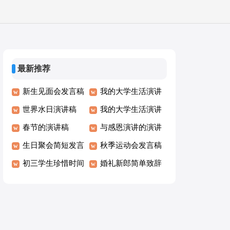
最新推荐
新生见面会发言稿
我的大学生活演讲
世界水日演讲稿
稿
我的大学生活演讲
春节的演讲稿
稿
与感恩演讲的演讲
生日聚会简短发言
稿
秋季运动会发言稿
稿
初三学生珍惜时间
婚礼新郎简单致辞
演讲稿