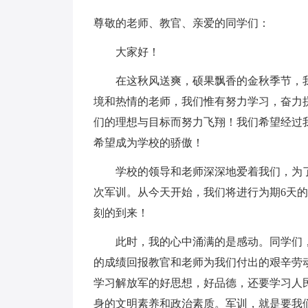
尊敬的老师、教官、亲爱的同学们：
大家好！
在这秋风送爽，硕果飘香的金秋季节，我
境和热情的老师，我们惟有努力学习，奋力
们的理想与目标而努力飞翔！我们希望经过
希望成为学校的骄傲！
学校的领导和老师深深地爱着我们，为了
次军训。从今天开始，我们将进行为期6天
刻的到来！
此时，我的心中涌满的是感动。同学们，
的成绩回报教官和老师为我们付出的艰辛劳
学习解放军的好思想，好品德，还要学习人
身的文明素养和政治素质。军训，就是要我