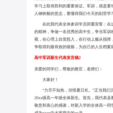
学习上取得胜利的重要保证。军训，就是要
人钢铁般的意志，要懂得我们今天的刻苦学
在此我代表全体参训学员郑重宣誓：在这
的精神，争做一名优秀的高中生，争当军训
视，在心理上自觉投入，在行动上服从指挥
争取得到最有效的锻炼，为自己的人生档案
高中军训新生代表发言稿2
亲爱的同学们，尊敬的教官，老师们：
大家好！
“力尽不知热，但惜夏日长。”正当我们沉
20xx级高一年级全体新生。首先，我代表
敬意和衷心的感谢，对新入学的全体高一同
成为xx一中大家庭中的一员。