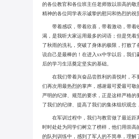
的各位教官和各位班主任老师致以崇高的敬
精神的各位同学表示诚挚的慰问和热烈的祝
带着感叹，带着欣喜，带着激动，带着收
渴，是我听大家运用最多的词语；但是凭着
了秋雨的洗礼，突破了身体的极限，打败了
说自己是最棒的！在进入xx中学以后，我
后的学习生活奠定坚实的基础。
在我们带着兴奋品尝胜利的喜悦时，不要
们再次用最热烈的掌声，感谢最可爱最可敬
严明的纪律、规范的要求，正是这样严格的
了我们的纪律、提高了我们的集体组织观念
在军训过程中，我们与教官做了最近距离
时时处处为同学们树立了榜样，他们用崇高
的队列训练中，感到了军人的不简单，理解