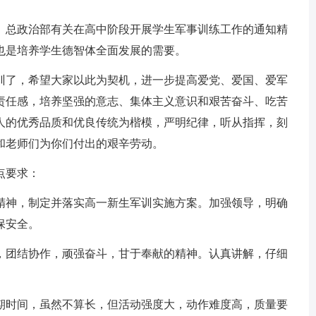
总政治部有关在高中阶段开展学生军事训练工作的通知精
也是培养学生德智体全面发展的需要。
了，希望大家以此为契机，进一步提高爱党、爱国、爱军
责任感，培养坚强的意志、集体主义意识和艰苦奋斗、吃苦
人的优秀品质和优良传统为楷模，严明纪律，听从指挥，刻
和老师们为你们付出的艰辛劳动。
点要求：
神，制定并落实高一新生军训实施方案。加强领导，明确
保安全。
团结协作，顽强奋斗，甘于奉献的精神。认真讲解，仔细
时间，虽然不算长，但活动强度大，动作难度高，质量要