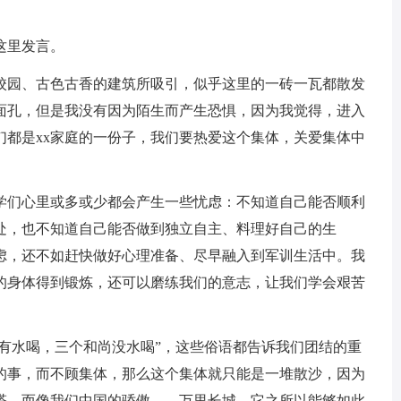
这里发言。
园、古色古香的建筑所吸引，似乎这里的一砖一瓦都散发
面孔，但是我没有因为陌生而产生恐惧，因为我觉得，进入
我们都是xx家庭的一份子，我们要热爱这个集体，关爱集体中
们心里或多或少都会产生一些忧虑：不知道自己能否顺利
处，也不知道自己能否做到独立自主、料理好自己的生
虑，还不如赶快做好心理准备、尽早融入到军训生活中。我
的身体得到锻炼，还可以磨练我们的意志，让我们学会艰苦
有水喝，三个和尚没水喝”，这些俗语都告诉我们团结的重
的事，而不顾集体，那么这个集体就只能是一堆散沙，因为
塔。而像我们中国的骄傲——万里长城，它之所以能够如此