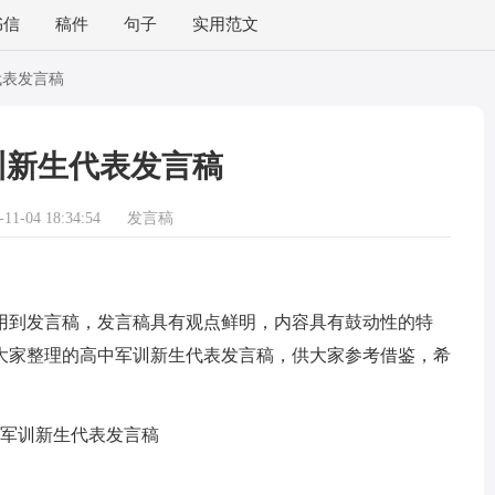
书信
稿件
句子
实用范文
代表发言稿
训新生代表发言稿
1-04 18:34:54
发言稿
到发言稿，发言稿具有观点鲜明，内容具有鼓动性的特
大家整理的高中军训新生代表发言稿，供大家参考借鉴，希