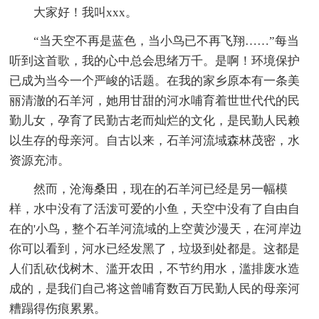
大家好！我叫xxx。
“当天空不再是蓝色，当小鸟已不再飞翔……”每当
听到这首歌，我的心中总会思绪万千。是啊！环境保护
已成为当今一个严峻的话题。在我的家乡原本有一条美
丽清澈的石羊河，她用甘甜的河水哺育着世世代代的民
勤儿女，孕育了民勤古老而灿烂的文化，是民勤人民赖
以生存的母亲河。自古以来，石羊河流域森林茂密，水
资源充沛。
然而，沧海桑田，现在的石羊河已经是另一幅模
样，水中没有了活泼可爱的小鱼，天空中没有了自由自
在的'小鸟，整个石羊河流域的上空黄沙漫天，在河岸边
你可以看到，河水已经发黑了，垃圾到处都是。这都是
人们乱砍伐树木、滥开农田，不节约用水，滥排废水造
成的，是我们自己将这曾哺育数百万民勤人民的母亲河
糟蹋得伤痕累累。