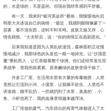
的，水是绿的，天是蓝的。但现在我经常感到不舒服。
有一天，我来到“银河系诊所”看病，我慢慢地向启
明星大夫述说自己的病情：“最近，我感到眼睛像蒙了一
层雾，看不清东西，还时不时耳鸣。皮肤又燥又痒，心
情也很烦。”大夫听后，说：“你的病情正在急剧恶化。”
后来我知道是因为人类乱砍滥伐，森林面积正在慢
慢地减少，我那绿色的头发也一根一地掉光。让“沙漠恶
魔”乘机而入，让它吞噬着整个绿洲。你们还经常发生世
界战争，害我伤痕累累。原来嫩绿的皮肤变得干燥了。
许多工厂里、生活用水里有大量的有毒物质，人类
竟然让它流到小河、小溪里，让我痛不欲生。人类也不
讲道德，随手乱扔，一扔就扔到了水里，臭臭的`，小
鱼、小虾也死了。我的血液变得越来越浑浊。
工厂排放的废气，汽车排出的有害气体都进入了大