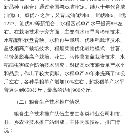
新品种（组合）通过全国与xx省审定。继八十年代育成
汕优63、威优77之后，又育成汕优明86、ⅱ优明86、ⅱ优
1273、汕优82等新组合，水稻区试单产水平提高8%左
右。在栽培技术研究方面，主要有水稻旱育稀植技术、
水稻塑料软盘育秧、水稻再生栽培、优质稻栽培技术、
超级稻高产栽培技术、稻烟菜菌优化栽培模式、甘薯、
马铃薯脱毒高产栽培、花生、马铃薯复盖栽培技术、水
稻病虫害综合防治技术研究，对提高xx市粮食单产水平
和品质，作出了较大贡献。水稻单产20年来提高了50公
斤左右，各种旱粮单产增加10%左右，超级稻单产水平
普遍达到650公斤，最高的达到900公斤。
（二）粮食生产技术推广情况
粮食生产技术推广队伍主要由各类种业公司和市、
县、乡农业技术推广站组成，主体为农技站。推广情
况：