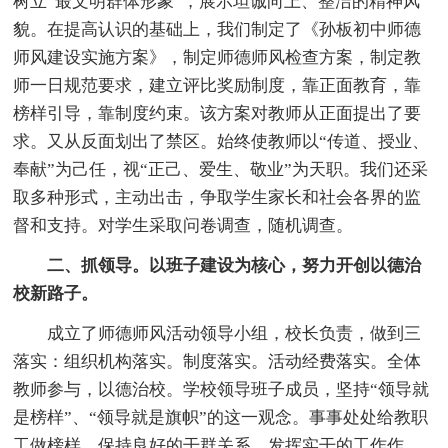
树立“最文明群体形象”，展示坦诚向上、整洁的精神风
貌。在提高认识的基础上，我们制定了《孙板初中师德
师风建设实施方案》，制定师德师风检查方案，制定教
师一日规范要求，建立评比奖励制度，靠正面教育，靠
榜样引导，靠制度约束。该方案对教师从正面提出了要
求。又从反面划出了禁区。始终使教师以“传道、授业、
奉献”为己任，视“正己、爱生、敬业”为天职。我们还采
取多种形式，主动出击，争取学生家长和社会各界的监
督和支持。对学生采取问卷调查，随机调查。
二、抓领导。以班子建设为核心，努力开创以德治
校新路子。
成立了师德师风活动领导小组，校长负责，做到三
落实：组织机构落实。制度落实。活动经费落实。全体
教师参与，以德治校。学校领导班子成员，坚持“领导就
是榜样”、“领导就是旗帜”的这一观念。事事处处给教职
工做榜样。保持良好的干群关系，发挥实干的工作作