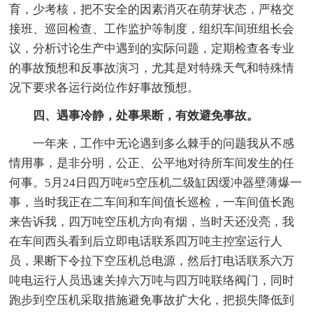
育，少考核，把不安全的因素消灭在萌芽状态，严格交
接班、巡回检查、工作监护等制度，组织车间班组长会
议，分析讨论生产中遇到的实际问题，定期检查各专业
的事故预想和反事故演习，尤其是对特殊天气和特殊情
况下要求各运行岗位作好事故预想。
四、遇事冷静，处事果断，有效避免事故。
一年来，工作中无论遇到多么棘手的问题我从不感
情用事，是非分明，公正、公平地对待所车间发生的任
何事。5月24日四万吨#5空压机二级缸因缓冲器壁薄爆一
事，当时我正在二车间和车间值长巡检，一车间值长跑
来告诉我，四万吨空压机方向有烟，当时天还没亮，我
在车间西头看到后立即电话联系四万吨主控室运行人
员，果断下令拉下空压机总电源，然后打电话联系六万
吨电运行人员迅速关掉六万吨与四万吨联络阀门，同时
跑步到空压机采取措施避免事故扩大化，把损失降低到