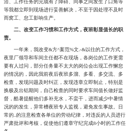
洽、工作任务的完成有了障碍、同事之间发生了口角等
等我都立即到现场进行妥善解决，不至于因处理不及时
而窝工、怠工影响生产。
二、改变工作习惯和工作方式，夜班彰显值长的职
责。
一年来，我改变&方^案范%文.-&以往的工作方式，
夜里厂领导和车间主任都不在现场，各岗位的工作更需
要有人过问，部分任务量不太大的岗位会出现工作懈怠
的情况的，因此我前夜后夜班多溜、多看、多交流、多
检查，发现问题及时纠正，发现违章立即制止，特别是
换极及出铝期间，自己检查的同时要求车间值长做好监
督，酷暑提醒他们多补充水，不蛮干，进而减少中暑情
况的的发生，异常槽夜班专人监视，避免发生事故。日
常的..的注意检查各单位的劳动纪律，对违反的人员进行
严肃批评和考核，促使他们遵章守纪完成8小时的工作任