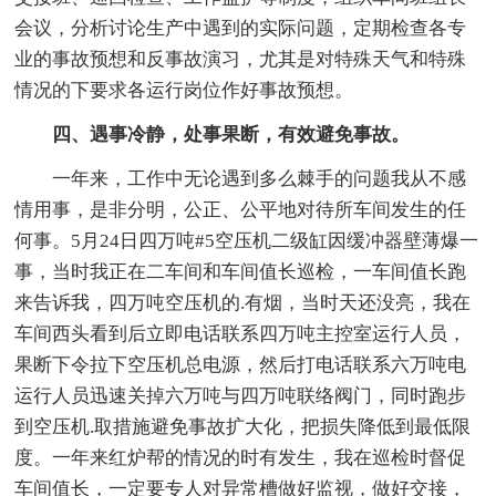
会议，分析讨论生产中遇到的实际问题，定期检查各专
业的事故预想和反事故演习，尤其是对特殊天气和特殊
情况的下要求各运行岗位作好事故预想。
四、遇事冷静，处事果断，有效避免事故。
一年来，工作中无论遇到多么棘手的问题我从不感
情用事，是非分明，公正、公平地对待所车间发生的任
何事。5月24日四万吨#5空压机二级缸因缓冲器壁薄爆一
事，当时我正在二车间和车间值长巡检，一车间值长跑
来告诉我，四万吨空压机的.有烟，当时天还没亮，我在
车间西头看到后立即电话联系四万吨主控室运行人员，
果断下令拉下空压机总电源，然后打电话联系六万吨电
运行人员迅速关掉六万吨与四万吨联络阀门，同时跑步
到空压机.取措施避免事故扩大化，把损失降低到最低限
度。一年来红炉帮的情况的时有发生，我在巡检时督促
车间值长，一定要专人对异常槽做好监视，做好交接，