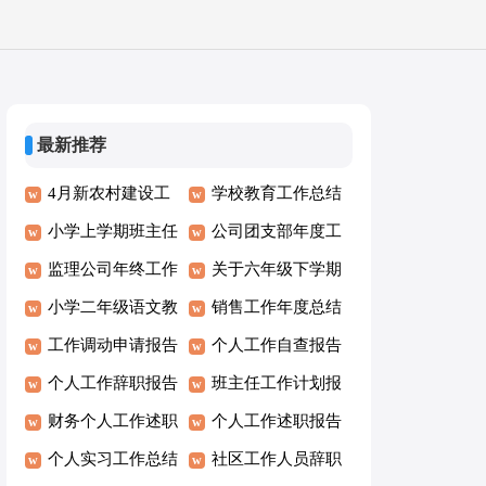
最新推荐
4月新农村建设工
学校教育工作总结
作的考察报告
小学上学期班主任
报告
公司团支部年度工
优秀工作总结报告
监理公司年终工作
作总结报告范文
关于六年级下学期
模板
总结报告
小学二年级语文教
品德与社会教学工
销售工作年度总结
研组工作总结报告
工作调动申请报告
作总结报告
报告范文
个人工作自查报告
模板
个人工作辞职报告
优秀
班主任工作计划报
范文
财务个人工作述职
告
个人工作述职报告
报告范文
个人实习工作总结
范文简短
社区工作人员辞职