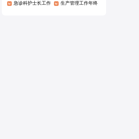
报告
急诊科护士长工作
报告
生产管理工作年终
述职报告
述职报告