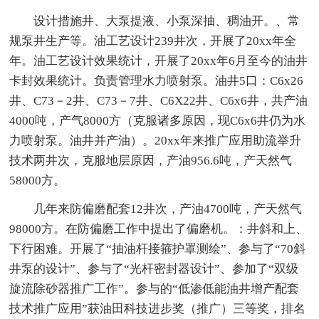
设计措施井、大泵提液、小泵深抽、稠油开。、常
规泵井生产等。油工艺设计239井次，开展了20xx年全
年。油工艺设计效果统计，开展了20xx年6月至今的油井
卡封效果统计。负责管理水力喷射泵。油井5口：C6x26
井、C73－2井、C73－7井、C6X22井、C6x6井，共产油
4000吨，产气8000方（克服诸多原因，现C6x6井仍为水
力喷射泵。油井并产油）。20xx年来推广应用助流举升
技术两井次，克服地层原因，产油956.6吨，产天然气
58000方。
几年来防偏磨配套12井次，产油4700吨，产天然气
98000方。在防偏磨工作中提出了偏磨机。：井斜和上、
下行困难。开展了“抽油杆接箍护罩测绘”、参与了“70斜
井泵的设计”、参与了“光杆密封器设计”、参加了“双级
旋流除砂器推广工作”。参与的“低渗低能油井增产配套
技术推广应用”获油田科技进步奖（推广）三等奖，排名