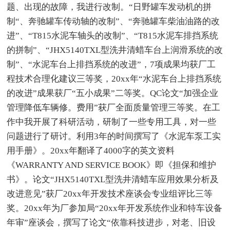
题、出现的故障，我进行改制。“日野罐车发动机的拼
制“、奔驰罐车传动轴的改制”、“奔驰罐车柴油油路的改
进”、“T815水泥车轴头的改制”、“T815水泥车排挡系统
的拼制”、“JHX5140TXL型洗井清蜡车台上润滑系统的改
制”、“水泥车台上排挡系统的改进”，7项成果均获厂工
程技术合理化建议三等奖，20xx年“水泥车台上排挡系统
的改进”成果获厂“五小成果”二等奖。QC论文“加强企业
管理降低车辆修。费用”获厂全面质量管理三等奖。在工
作中我开展了科研活动，研制了一些专用工具，对一些
问题进行了研讨。利用3年的时间撰写了《水泥车泵工实
用手册》。20xx年翻译了4000字的英文资料
《WARRANTY AND SERVICE BOOK》即《担保和维护
书》。论文“JHX5140TXL型洗井清蜡车应用效果分析及
改进意见”获厂20xx年开发技术座谈会专业组评比三等
奖。20xx年为厂参加局“20xx年开发系统作业和特车设备
年审”座谈会，撰写了论文“依靠科技进步，对老、旧设