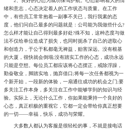
2、良好的心态为成功保驾护航。心态影响着人的情
绪和意志，心态决定着人的工作状态与质量。在工作
中，有些员工常常抱着一副事不关已，我行我素的态
度，他们问自己最多的问题就是：公司能为我做些什么?
怎么样才能让自己得到最多好处?殊不知，这种态度与做
法不仅给单位造成了损失，也同时扼杀了自己的进取心
和创造力，于公于私都毫无裨益，贻害深远。没有根基
的大厦，很快就会倒塌;没有踏实工作的心态，成功永远
只能是空想。每位员工都应该将心态摆正，戒除浮躁，
勤奋敬业，脚踏实地，抛弃借口;将每一次任务都视为一
个新开始，一段新的体验，一扇通往成功的机会之门;要
多关注工作本身，多关注在工作中能够学到的知识与经
验。实际上，无论什么工作，你如果能秉持一个良好的
心态，真正积极的重视它，它都一定会带给你真正想要
的一切——幸福，快乐，成功与荣耀。
大多数人都认为客服是很轻松的事，不就是接电话