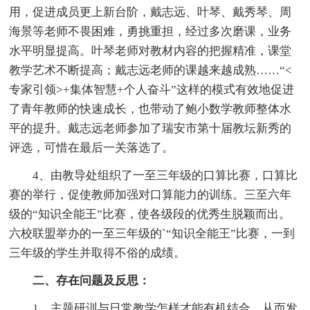
用，促进成员更上新台阶，戴志远、叶琴、戴秀琴、周
海景等老师不畏困难，勇挑重担，经过多次磨课，业务
水平明显提高。叶琴老师对教材内容的把握精准，课堂
教学艺术不断提高；戴志远老师的课越来越成熟……“<
专家引领>+集体智慧+个人奋斗”这样的模式有效地促进
了青年教师的快速成长，也带动了鲍小数学教师整体水
平的提升。戴志远老师参加了瑞安市第十届教坛新秀的
评选，可惜在最后一关落选了。
4、由教导处组织了一至三年级的口算比赛，口算比
赛的举行，促使教师加强对口算能力的训练。三至六年
级的“知识全能王”比赛，使各级段的优秀生脱颖而出。
六校联盟举办的一至三年级的`“知识全能王”比赛，一到
三年级的学生并取得不俗的成绩。
二、存在问题及反思：
1、主题研训与日常教学怎样才能有机结合，从而发