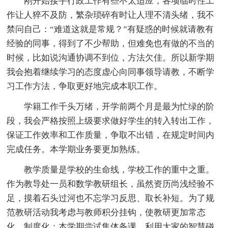
刚开始接手行政工作有些不太适应，各项临时性工
作让人猝不及防，繁杂琐碎有时让人理不清头绪，我不
禁问自己：“难道这就是常规？”有疑惑的时候就请教有
经验的同事，得到了不少帮助，但难免也有做的不当的
时候，比如说沟通协调不到位，方法欠佳。所以新学期
我会抱着继续学习的态度虚心向同事领导请教，不断学
习工作方法，争取更好地完成本职工作。
学籍工作千头万绪，开学前两个月是最为忙绿的阶
段，我会严格按照上级要求做好学生的转入转出工作，
保证工作效率和工作质量，争取不出错，在规定时间内
完成任务。本学期业务要更加熟练。
教学质量是学校的生命线，学校工作的重中之重。
作为教导处一员和数学教研组长，虽然资历尚浅经验不
足，摸着石头过河也不忘学习反思、取长补短。为了规
范教研活动我考虑与教师积分挂钩，使教研更加常态
化、制度化；本学期尝试集体备课，利用大家的智慧碰