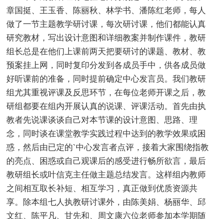
章国挺、王玉香、陈丽秋、林学书、潘陈红老师，每人
做了一节主题教学研讨课，每次研讨课，他们都能认真
研究教材，写出设计意图和详细教案并制作课件，教研
组长总是在他们上课前两天把要研讨的课题、教材、教
预案挂上网，同时复印分发到各成员手中，供各成员做
好听课前的准备，同时提前确定中心发言员。我们教研
组尤其重视评课及反思环节，在每位老师开课之后，教
研组都要在组内开展认真的说课、评课活动。首先由执
教者先说课谈谈自己对本节课的设计意图、思路、理
念，同时谈在课堂教学实践过程中达到的教学效果或困
惑，然后由已定的`中心发言者点评，接着大家围绕指教
的亮点、困惑或自己观课后的感受进行畅所欲言，最后
教研组长或叶信克主任做主题总结发言。这样组内教师
之间相互取长补短、相互学习，真正做到优质资源共
享。除本组七人执教研讨课外，由陈美娟、杨丽华、邱
文红、陈平凡、甘先和、周文康六位老师参加本学期随