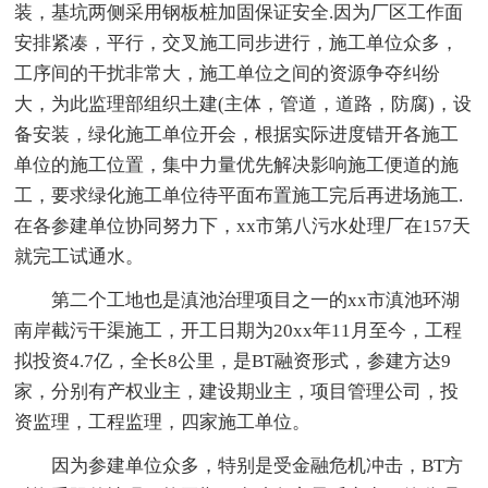
装，基坑两侧采用钢板桩加固保证安全.因为厂区工作面
安排紧凑，平行，交叉施工同步进行，施工单位众多，
工序间的干扰非常大，施工单位之间的资源争夺纠纷
大，为此监理部组织土建(主体，管道，道路，防腐)，设
备安装，绿化施工单位开会，根据实际进度错开各施工
单位的施工位置，集中力量优先解决影响施工便道的施
工，要求绿化施工单位待平面布置施工完后再进场施工.
在各参建单位协同努力下，xx市第八污水处理厂在157天
就完工试通水。
第二个工地也是滇池治理项目之一的xx市滇池环湖
南岸截污干渠施工，开工日期为20xx年11月至今，工程
拟投资4.7亿，全长8公里，是BT融资形式，参建方达9
家，分别有产权业主，建设期业主，项目管理公司，投
资监理，工程监理，四家施工单位。
因为参建单位众多，特别是受金融危机冲击，BT方