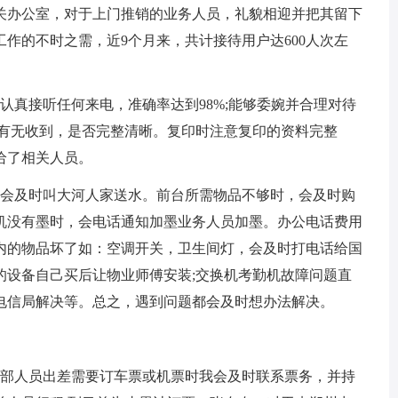
关办公室，对于上门推销的业务人员，礼貌相迎并把其留下
作的不时之需，近9个月来，共计接待用户达600人次左
真接听任何来电，准确率达到98%;能够委婉并合理对待
方有无收到，是否完整清晰。复印时注意复印的资料完整
给了相关人员。
会及时叫大河人家送水。前台所需物品不够时，会及时购
机没有墨时，会电话通知加墨业务人员加墨。办公电话费用
内的物品坏了如：空调开关，卫生间灯，会及时打电话给国
的设备自己买后让物业师傅安装;交换机考勤机故障问题直
电信局解决等。总之，遇到问题都会及时想办法解决。
部人员出差需要订车票或机票时我会及时联系票务，并持