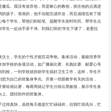
是傻瓜。我没有放弃他，而是耐心的教他，抓住他的点滴进
明的孩子。渐渐的，他不但能完成作业，而且成绩也有了很
心每个学生，帮他们削铅笔、提醒学生按时吃药、帮学生点
和学生一起动手弄干净。到我们班的'学生下课了，老爱拉
沃土，学生的个性才能百花争艳。集体活动，最能培养学
参加学校的各项活动，如广播操比赛、长跑比赛、献爱心等
间到校，一到学校就协助学生搞好卫生工作，这样，学生不
刻想为自己的班集体争光。开展一些跟教学有关的活动，
开展绘画比赛，每两周就让学生分组出黑板报，展示学生各
向上、团结协作的班集体。
过得真快，虽然每天都是忙忙碌碌的，但我忙得高兴，忙