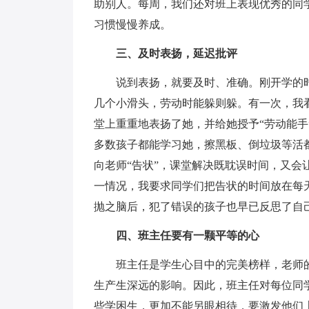
助别人。每周，我们还对班上表现优秀的同
习惯慢慢养成。
三、及时表扬，延迟批评
说到表扬，就要及时、准确。刚开学的时
几个小滑头，劳动时能躲则躲。有一次，我
堂上重重地表扬了她，并给她授予“劳动能
多数孩子都能学习她，擦黑板、倒垃圾等活
向老师“告状”，课堂解决既耽误时间，又
一情况，我要求同学们把告状的时间放在每
抛之脑后，犯了错误的孩子也早已反思了自
四、班主任要有一颗平等的心
班主任是学生心目中的完美榜样，老师的
生产生深远的影响。因此，班主任对每位同
些学困生，更加不能另眼相待，要激发他们