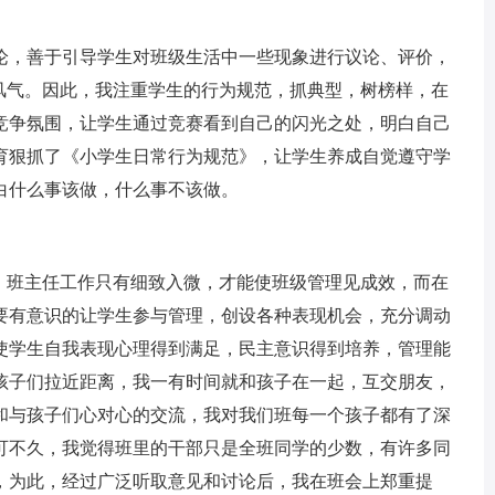
，善于引导学生对班级生活中一些现象进行议论、评价，
的风气。因此，我注重学生的行为规范，抓典型，树榜样，在
竞争氛围，让学生通过竞赛看到自己的闪光之处，明白自己
育狠抓了《小学生日常行为规范》，让学生养成自觉遵守学
白什么事该做，什么事不该做。
班主任工作只有细致入微，才能使班级管理见成效，而在
要有意识的让学生参与管理，创设各种表现机会，充分调动
使学生自我表现心理得到满足，民主意识得到培养，管理能
孩子们拉近距离，我一有时间就和孩子在一起，互交朋友，
和与孩子们心对心的交流，我对我们班每一个孩子都有了深
可不久，我觉得班里的干部只是全班同学的少数，有许多同
，为此，经过广泛听取意见和讨论后，我在班会上郑重提