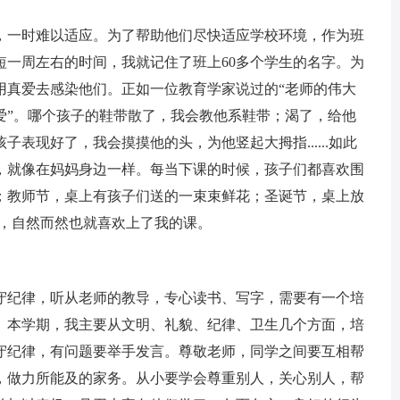
一时难以适应。为了帮助他们尽快适应学校环境，作为班
短一周左右的时间，我就记住了班上60多个学生的名字。为
用真爱去感染他们。正如一位教育学家说过的“老师的伟大
爱”。哪个孩子的鞋带散了，我会教他系鞋带；渴了，给他
表现好了，我会摸摸他的头，为他竖起大拇指......如此
，就像在妈妈身边一样。每当下课的时候，孩子们都喜欢围
；教师节，桌上有孩子们送的一束束鲜花；圣诞节，桌上放
我，自然而然也就喜欢上了我的课。
纪律，听从老师的教导，专心读书、写字，需要有一个培
。本学期，我主要从文明、礼貌、纪律、卫生几个方面，培
守纪律，有问题要举手发言。尊敬老师，同学之间要互相帮
，做力所能及的家务。从小要学会尊重别人，关心别人，帮