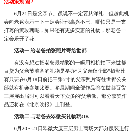
活动策划 篇2
6月21日是父亲节。虽说不一定要从洋礼，但趁此机
会向老爸表示一下一定会让他高兴不已。哪怕只是一支
打蔫的黄玫瑰呢，如果还有更多实惠的礼物，那老爸一
定会乐开了花。
活动一 给老爸拍张照片寄给世都
有没有想过把老爸最精彩的一瞬用相机拍下来世都
百货为父亲节准备的礼物是举办“为父亲留个影”摄影比
赛只要在6月18日前把三张5寸的父亲照片寄往世都公关
部就有机会参加比赛。参展期间全部作品将在世都百货
三层展出届时可以看看天下众多的'父亲像。部分获奖作
品还将在《北京晚报》上刊登。
活动二 与老爸去翠微买礼物玩OK
6月20～21日翠微大厦三层男士商场大部分服装进行