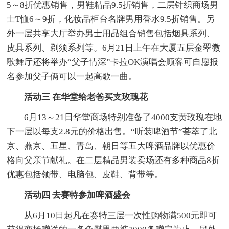
5～8折优惠销售，男鞋精品9.5折销售，二层针织商场男
士T恤6～9折，化妆品柜台名牌男用香水9.5折销售。另
外一层共享大厅举办男士用品组合销售包括烟具系列、
皮具系列、剃须系列等。6月21日上午在大厦五层金翠微
歌舞厅还将举办“父子情深”卡拉OK演唱会顾客可自愿报
名参加父子俩可以一起高歌一曲。
活动三 在华堂给老爸买支玫瑰花
6月13～21日华堂商场特别准备了4000支黄玫瑰在地
下一层以每支2.8元的价格出售。“听装啤酒节”荟萃了北
京、燕京、五星、青岛、朝日等五大啤酒品牌以优惠价
格向父亲节献礼。在二层精品男装卖场还有多种商品8折
优惠包括领带、电脑包、皮鞋、背带等。
活动四 去赛特参加啤酒盛会
从6月10日起凡在赛特三层一次性购物满500元即可