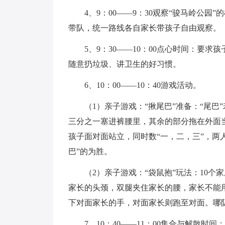
4、9：00——9：30观察“骏马岭公园
带队，统一路线各自家长带孩子自由观察。
5、9：30——10：00点心时间：要求
随意扔垃圾、讲卫生的好习惯。
6、10：00——10：40游戏活动。
（1）亲子游戏：“揪尾巴”准备：“尾巴
三分之一塞进裤腰里，其余的部分拖在外面当
孩子面对面站立，同时数“一，二，三”，两
巴”的为胜。
（2）亲子游戏：“袋鼠抱”玩法：10个
家长的头颈，双腿夹住家长的腰，家长不能
下对面家长的手，对面家长则跑至对面。哪
7、10：40——11：00集合与解散时