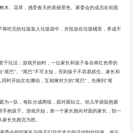
”的树木、花草，感受春天的美丽景色。家委会的成员在前面
孩子将吃完的垃圾装入垃圾袋中，并投放在垃圾桶里，养成不
”若干玩法：游戏开始时，一位家长和孩子各自将红色带的
“尾巴”。“尾巴”不可太短，否则孩子不容易抓住。家长和
人同时开始左右挪动，互相揪对方的“尾巴”，先揪到“尾
家庭为一队，每队分成两组，面对面站立。幼儿学袋鼠抱紧
用手抱孩子。游戏开始，第一个家长跑向对面的家长，拍一
队家长先跑完为胜。
间：家委会组织家长与孩子们交代本次的活动到此结束，并注