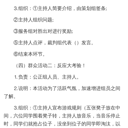
⒊组织：①主持人简要介绍，由策划组签条;
②主持人组织问题;
③服务组对胜出对进行奖励;
⑤主持人点评，裁判组代表（）发言。
⑥结束本环节。
（四）群众活动二：反应大考验！
⒈负责：公正组人员、主持人。
⒉说明：本活动为了活跃气氛，加速增进组员之间
了解。
⒊组织：①主持人宣布游戏规则（五张凳子放在中
间，六位同学围着凳子转，主持人放音乐，当音乐停止
时，同学们就抢占位子，没坐到位子的同学即淘汰，以