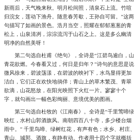
新雨后，天气晚来秋。明月松间照，清泉石上流。竹喧
归浣女，莲动下渔舟。随意春芳歇，王孙自可留。”这两
句描写了如画的景色。浩月当空，照耀在郁郁葱葱的青
松上，山泉清冽，淙淙流泻于山石之上。这是多么幽清
明净的自然美呀！
第二句选自杜甫《绝句》，全诗是“江碧鸟逾白，山
青花欲燃。今春看又过，何日是归年？”诗句的意思是说
微风徐来，碧波荡漾，在碧波的映衬下，水鸟显得更加
洁白，它们正在欢快地徜佯；青山上的草木繁茂、青翠
欲滴，山花怒放，在阳光映照下火红一片。寥寥十个
字，就勾画出一幅色彩绚丽、意境优美的图画。
第三句选自杜牧的《江南春》。全诗是“千里莺啼绿
映红，水村山郭酒旗风。南朝四百八十寺，多少楼台烟
雨中。” 千里鸟啼、绿树红花，有声有色；水乡、村庄、
青山、城郭、酒旗，有静有动。作者用十四个字就概括