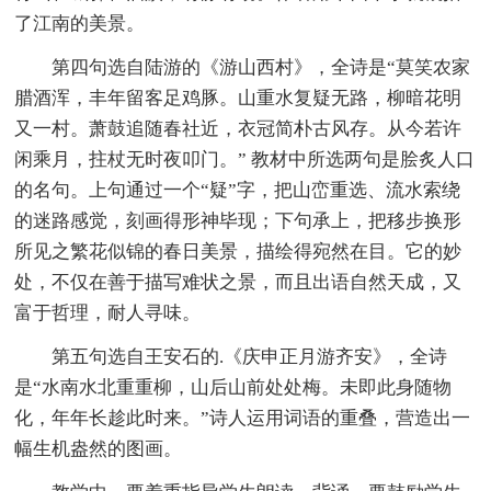
了江南的美景。
第四句选自陆游的《游山西村》，全诗是“莫笑农家
腊酒浑，丰年留客足鸡豚。山重水复疑无路，柳暗花明
又一村。萧鼓追随春社近，衣冠简朴古风存。从今若许
闲乘月，拄杖无时夜叩门。” 教材中所选两句是脍炙人口
的名句。上句通过一个“疑”字，把山峦重选、流水索绕
的迷路感觉，刻画得形神毕现；下句承上，把移步换形
所见之繁花似锦的春日美景，描绘得宛然在目。它的妙
处，不仅在善于描写难状之景，而且出语自然天成，又
富于哲理，耐人寻味。
第五句选自王安石的.《庆申正月游齐安》，全诗
是“水南水北重重柳，山后山前处处梅。未即此身随物
化，年年长趁此时来。”诗人运用词语的重叠，营造出一
幅生机盎然的图画。