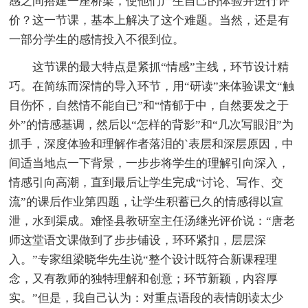
感之间搭建一座桥梁，使他们产生自己的体验并进行评
价？这一节课，基本上解决了这个难题。当然，还是有
一部分学生的感情投入不很到位。
这节课的最大特点是紧抓“情感”主线，环节设计精
巧。在简练而深情的导入环节，用“研读”来体验课文“触
目伤怀，自然情不能自已”和“情郁于中，自然要发之于
外”的情感基调，然后以“怎样的背影”和“几次写眼泪”为
抓手，深度体验和理解作者落泪的`表层和深层原因，中
间适当地点一下背景，一步步将学生的理解引向深入，
情感引向高潮，直到最后让学生完成“讨论、写作、交
流”的课后作业第四题，让学生积蓄已久的情感得以宣
泄，水到渠成。难怪县教研室主任汤继光评价说：“唐老
师这堂语文课做到了步步铺设，环环紧扣，层层深
入。”专家组梁晓华先生说“整个设计既符合新课程理
念，又有教师的独特理解和创意；环节新颖，内容厚
实。”但是，我自己认为：对重点语段的表情朗读太少