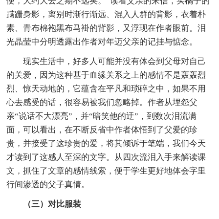
便，大约大去之期不远矣。”读着父亲的来信，买橘子的
蹒跚身影，离别时渐行渐远、混入人群的背影，衣着朴
素、青布棉袍黑布马褂的背影，又浮现在作者眼前。泪
光晶莹中分明透露出作者对年迈父亲的记挂与惦念。
现实生活中，好多人可能并没有体会到父母对自己
的关爱，因为这种基于血缘关系之上的感情不是轰轰烈
烈、惊天动地的，它蕴含在平凡和琐碎之中，如果不用
心去感受的话，很容易被我们忽略掉。作者从埋怨父
亲“说话不大漂亮”，并“暗笑他的迂”，到数次泪流满
面，可以看出，在不断反省中作者体悟到了父爱的珍
贵，并接受了这珍贵的爱，将其倾诉于笔端，我们今天
才读到了这感人至深的文字。从四次流泪入手来解读课
文，抓住了文章的感情线索，便于学生更好地体会字里
行间渗透的父子真情。
（三）对比服装