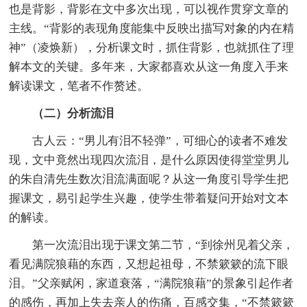
也是背影，背影在文中多次出现，可以视作贯穿文章的
主线。“背影的表现角度能集中反映出描写对象的内在精
神”（凌焕新），分析课文时，抓住背影，也就抓住了理
解本文的关键。多年来，大家都喜欢从这一角度入手来
解读课文，笔者不作赘述。
（二）分析流泪
古人云：“男儿有泪不轻弹”，可细心的读者不难发
现，文中竟然出现四次流泪，是什么原因使得堂堂男儿
的朱自清先生数次泪流满面呢？从这一角度引导学生把
握课文，易引起学生兴趣，使学生带着疑问开始对文本
的解读。
第一次流泪出现于课文第二节，“到徐州见着父亲，
看见满院狼藉的东西，又想起祖母，不禁簌簌的流下眼
泪。”父亲赋闲，家道衰落，“满院狼藉”的景象引起作者
的感伤，再加上失去亲人的伤痛，百感交集，“不禁簌簌