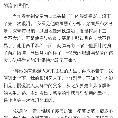
的流下眼泪”。
当作者看到父亲为自己买橘子时的艰难身影，流下
了第二次眼泪。“我看见他戴着黑布小帽，穿着黑布大马
褂，深青布棉袍，蹒跚地走到铁道边，慢慢探身下去，
尚不大难。可是他穿过铁道，要爬上那边月台，就不容
易了。他用两手攀着上面，两脚再向上缩；他肥胖的'身
子向左微倾，显出努力的样子。”父亲的艰难与父爱的伟
大，使得作者的泪“很快地流了下来”。
“等他的背影混入来来往往的人里，再找不着了，我
便进来坐下，我的眼泪又来了。”分别后，不知何时才能
相见，慢慢混入人群中的父亲，从此又要走上风雨飘摇
的人生之路。不难看出，离别的伤感与对父亲的牵挂，
是作者第三次流泪的原因。
“我身体平安，惟膀子疼痛厉害，举箸提笔，诸多不