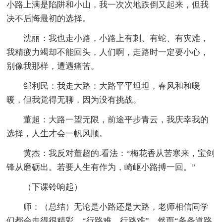
小路上满是陷阱和小山，我一次次地跌倒又起来，但我
决不后悔最初的选择。
沈丽：我也走小路，小路上有刺、有蛇、有灾难，
我精疲力竭却不能回头，人们啊，走路时一定要小心，
别像我那样，遭遇痛苦。
邹利民：我走大路：大路平平坦坦，春风和和暖
暖，但我觉得无聊，因为没有挑战。
董超：大路一望无限，前途平步青云，我庆幸我的
选择，人生才会一帆风顺。
黄杰：我反对董超的.看法：“梅花香从苦寒来，宝剑
锋从磨砺出。若要人生有作为，崎岖小路搏一回。”
（下课铃响起）
师：（总结）无论是小路还是大路，老师相信同学
们都会走得很精彩。“行路难，行路难”，然而“条条道路