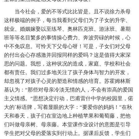
当今社会，爱的不等式比比皆是。且不说徐力杀母
这样极端的例子，每当我看到父母们为了子女的升学、
就业、婚姻嫁娶以至练琴、奥林匹克班、游泳班、暑期
班等等名目繁多的事情操心费力、奔波劳碌的时候，心
中不免叹息。可怜天下父母心呀！可是，子女们对父母
的付出会心存感激并回报同样的爱吗？这是值得大家深
思的问题。我想，这种状况的造成，家庭、学校和社会
都有责任。我们过多地关注了孩子身体与智力的开发，
却忽视了对孩子心灵的塑造和情感的培育。苏霍姆林斯
基认为：“那些对母亲冷淡无情的人，不会有崇高的爱国
主义情感。”思想决定行动，巴甫雷什中学的校园里，偌
大的`标语牌，写着显眼的大字：“要爱你的妈妈！”在秋
天和春天，孩子们在室边地上种植苹果和葡萄藤，把他
们叫做母亲树、母亲藤。本堂课作业设计的意图是引导
学生把对父母的爱落实到行动上。据课后反馈，学生们