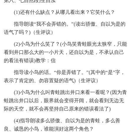
第六、七自然段]生自渎
(1)还有什么缺点？从哪儿看出来？它笑什么？
指导朗读“我不会弄错的。”(读出骄傲、自以为是的
语气了吗？)（生评议）
(2)小鸟为什么笑了？(小鸟笑青蛙眼光太狭窄，只能
看到井口那么大的一小片天，还自以为是，不承认自己
的看法有错误)教学：信
指导读小鸟的话。“你是弄错了。”(其中的“是”字，
表示了肯定的、勿容置疑的语气)（生评议）
(3)小鸟为什么叫青蛙跳出井口来看一看呢？(因为青
蛙跳出井口以后，眼界就会变得开阔，就会看到无边无
际的天空，就不会再坚持自己原来的错误看法了)
(4)指导朗读多么骄傲、自以为是的青蛙，多么善
良、诚恳的小鸟，谁能演好这两个角色？