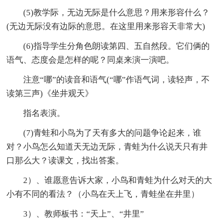
(5)教学际，无边无际是什么意思？用来形容什么？
(无边无际没有边际的意思。在这里用来形容天非常大)
(6)指导学生分角色朗读第四、五自然段。它们俩的
语气、态度会是怎样的呢？同桌来演一演吧。
注意“哪”的读音和语气(“哪”作语气词，读轻声，不
读第三声)《坐井观天》
指名表演。
(7)青蛙和小鸟为了天有多大的问题争论起来，谁
对？小鸟怎么知道天无边无际，青蛙为什么说天只有井
口那么大？读课文，找出答案。
2）、谁愿意告诉大家，小鸟和青蛙为什么对天的大
小有不同的看法？（小鸟在天上飞，青蛙坐在井里）
3）、教师板书：“天上”、“井里”