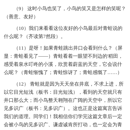
（9） 这时小鸟也笑了，小鸟的笑又是怎样的笑呢？
（善意、友好）
（10）我们来看看这位友好的小鸟最后对青蛙说的
什么呢？（齐读第7然段）。
（11）是呀！如果青蛙跳出井口会看到什么？（屏
显：青蛙看见了——）青蛙看着一眼望不到边的'稻田，
感受着泉水叮咚的小溪，欣赏着蔚蓝的天空，它会说什
么呢？（青蛙惭愧了；青蛙惊讶了；青蛙感慨了……）
（12） 青蛙就是因为天天坐在井底，不求上进，所
以它目光短浅（板书：目光短浅），看到的天空就只有
井口那么大；而小鸟整天翱翔在广阔的天空中，所以它
见多识广（板书：见多识广）。这也正是这篇寓言告诉
我们的道理。同学们！我相信你们学完这篇文章后一定
会被小鸟的见多识广、谦虚诚肯所打动，也一定会为青