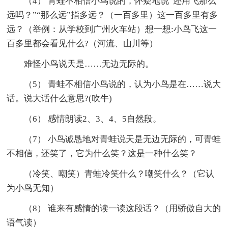
（4） 青蛙不相信小鸟说的，怀疑地说“还用飞那么
远吗？”“那么远”指多远？（一百多里）这一百多里有多
远？（举例：从学校到广州火车站）想一想:小鸟飞这一
百多里都会看见什么?（河流、山川等）
难怪小鸟说天是……无边无际的。
（5） 青蛙不相信小鸟说的，认为小鸟是在……说大
话。说大话什么意思?(吹牛)
（6） 感情朗读2、3、4、5自然段。
（7） 小鸟诚恳地对青蛙说天是无边无际的，可青蛙
不相信，还笑了，它为什么笑？这是一种什么笑？
（冷笑、嘲笑）青蛙冷笑什么？嘲笑什么？（它认
为小鸟无知）
（8） 谁来有感情的读一读这段话？（用骄傲自大的
语气读）