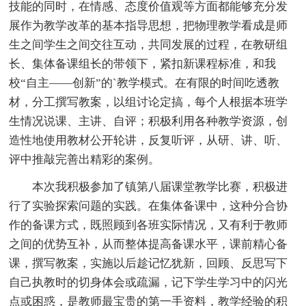
技能的同时，在情感、态度价值观等方面都能够充分发
展作为教学改革的基本指导思想，把物理教学看成是师
生之间学生之间交往互动，共同发展的过程，在教研组
长、集体备课组长的带领下，紧扣新课程标准，和我
校“自主——创新”的`教学模式。在有限的时间吃透教
材，分工撰写教案，以组讨论定搞，每个人根据本班学
生情况说课、主讲、自评；积极利用各种教学资源，创
造性地使用教材公开轮讲，反复听评，从研、讲、听、
评中推敲完善出精彩的案例。
本次我积极参加了镇第八届课堂教学比赛，积极进
行了实验探索问题的实践。在集体备课中，这种分合协
作的备课方式，既照顾到各班实际情况，又有利于教师
之间的优势互补，从而整体提高备课水平，课前精心备
课，撰写教案，实施以后趁记忆犹新，回顾、反思写下
自己执教时的切身体会或疏漏，记下学生学习中的闪光
点或困惑，是教师最宝贵的第一手资料，教学经验的积