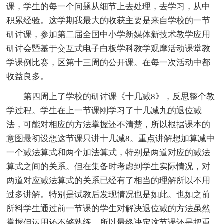
课，学生的每一个问题从细节上去处理，去学习，从中
积累经验。这学期我最大的收获主要是来自学校的一节
研讨课，参加第二届全国中小学新媒体新技术教学应用
研讨会暨基于交互式电子白板学科教学观摩活动课堂教
学课例比赛，区第十三周的公开课。在每一次活动中都
收益良多。
第四周上了学校的研讨课《十几减8》，反思整个教
学过程。学生在上一节课刚学习了十几减九的退位减
法，可能对相应的方法掌握还不清楚，所以根据课本的
意图最初设想这节课只讲十几减8。重点讲解想加算减中
一个减法算式和两个加法算式，特别是两道对应的减法
算式之间的关系。但在集备时考虑到学生实际情况，对
两道对应减法算式的关系已经有了相当的理解所以不用
过多讲解。特别是试教后发现情况也是如此。也如之前
所料学生通过前一节课的学生对解决退位减的方法虽然
掌握但运用还不够熟练。所以最终决定这节课还是把重