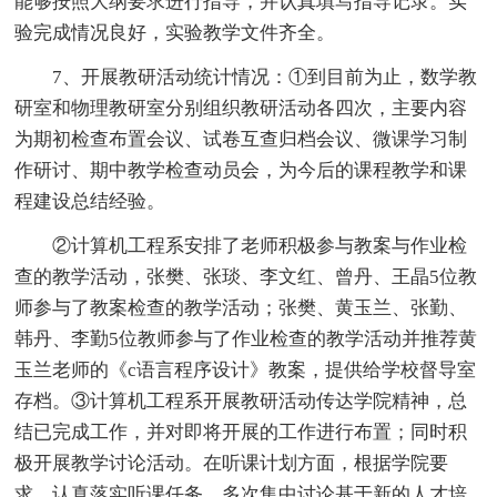
能够按照大纲要求进行指导，并认真填写指导记录。实
验完成情况良好，实验教学文件齐全。
7、开展教研活动统计情况：①到目前为止，数学教
研室和物理教研室分别组织教研活动各四次，主要内容
为期初检查布置会议、试卷互查归档会议、微课学习制
作研讨、期中教学检查动员会，为今后的课程教学和课
程建设总结经验。
②计算机工程系安排了老师积极参与教案与作业检
查的教学活动，张樊、张琰、李文红、曾丹、王晶5位教
师参与了教案检查的教学活动；张樊、黄玉兰、张勤、
韩丹、李勤5位教师参与了作业检查的教学活动并推荐黄
玉兰老师的《c语言程序设计》教案，提供给学校督导室
存档。③计算机工程系开展教研活动传达学院精神，总
结已完成工作，并对即将开展的工作进行布置；同时积
极开展教学讨论活动。在听课计划方面，根据学院要
求，认真落实听课任务。多次集中讨论基于新的人才培