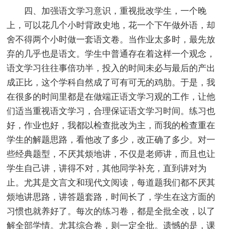
四、加强语文学习意识，重视批改学生，一个晚
上，可以花几个小时背政史地，花一个下午做外语，却
舍不得两个小时做一套语文卷。当作业太多时，最先放
弃的几乎也是语文。学生中普通存在着这样一个观念，
语文学习往往事倍功半，投入的时间未必与最后的产出
成正比，这个学科自然成了可有可无的鸡肋。于是，我
在很多的时间里都是在做端正语文学习观的工作，让他
们适当重视语文学习，合理保证语文学习时间。练习也
好，作业也好，我都以检查批改为主，而我的检查重在
学生的解题思路，看他改了多少，改正确了多少。对一
些经典题型，不厌其烦地讲，不仅是老师讲，而且也让
学生自己讲，讲得不对，其他同学补充，直到讲对为
止。尤其是文言文和现代文阅读，每道题我们都不厌其
烦地讲思路，讲答题套路，时间长了，学生在这方面的
习惯也就养好了。每次的练习卷，都是全批全改，以了
解全部学情。尤其综合卷，则一定全批。遗憾的是，课