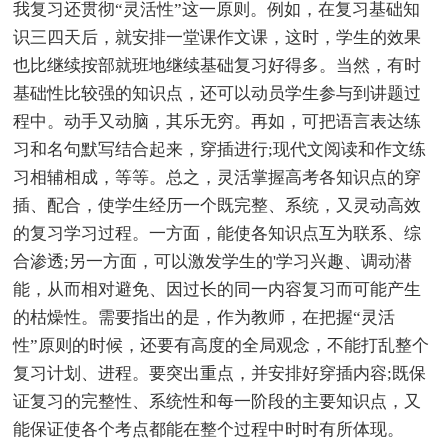
我复习还贯彻“灵活性”这一原则。例如，在复习基础知
识三四天后，就安排一堂课作文课，这时，学生的效果
也比继续按部就班地继续基础复习好得多。当然，有时
基础性比较强的知识点，还可以动员学生参与到讲题过
程中。动手又动脑，其乐无穷。再如，可把语言表达练
习和名句默写结合起来，穿插进行;现代文阅读和作文练
习相辅相成，等等。总之，灵活掌握高考各知识点的穿
插、配合，使学生经历一个既完整、系统，又灵动高效
的复习学习过程。一方面，能使各知识点互为联系、综
合渗透;另一方面，可以激发学生的'学习兴趣、调动潜
能，从而相对避免、因过长的同一内容复习而可能产生
的枯燥性。需要指出的是，作为教师，在把握“灵活
性”原则的时候，还要有高度的全局观念，不能打乱整个
复习计划、进程。要突出重点，并安排好穿插内容;既保
证复习的完整性、系统性和每一阶段的主要知识点，又
能保证使各个考点都能在整个过程中时时有所体现。