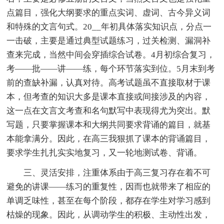
点篇目，强化大纲要求的重点实词、虚词、古今异义词
和特殊的文言句式。20__年初具体落实知识点，分点一
一击破，主要是通过典型试题练习，过关检测、漏洞补
查来完成，当然中间会穿插综合试卷。4月初综合复习，
考——批——讲——练，每个环节落实到位。5月末到考
前的查缺补漏，认真对待。高考试题虽不直接取材于课
本，但考查的知识大多是课本直接或间接涉及的内容，
这一点在文言文考查和名句默写中表现得尤为突出。默
写题，只要掌握课本和大纲共同要求背诵的篇目，就基
本能拿满分。因此，在高三我狠抓了课本的背诵篇目，
要求学生扎扎实实地复习，又一轮地测试卷、背诵。
三、灵活安排，注重体系由于高三复习存在着不可
避免的讲课——练习的重复性，因而也就带来了相应的
单调乏味性，甚至在每个阶段，都存在学生对学习感到
枯燥的现象。因此，从调动学生的积极、主动性出发，