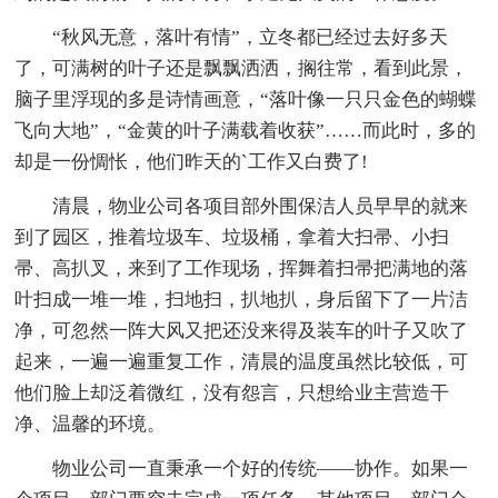
“秋风无意，落叶有情”，立冬都已经过去好多天
了，可满树的叶子还是飘飘洒洒，搁往常，看到此景，
脑子里浮现的多是诗情画意，“落叶像一只只金色的蝴蝶
飞向大地”，“金黄的叶子满载着收获”……而此时，多的
却是一份惆怅，他们昨天的`工作又白费了!
清晨，物业公司各项目部外围保洁人员早早的就来
到了园区，推着垃圾车、垃圾桶，拿着大扫帚、小扫
帚、高扒叉，来到了工作现场，挥舞着扫帚把满地的落
叶扫成一堆一堆，扫地扫，扒地扒，身后留下了一片洁
净，可忽然一阵大风又把还没来得及装车的叶子又吹了
起来，一遍一遍重复工作，清晨的温度虽然比较低，可
他们脸上却泛着微红，没有怨言，只想给业主营造干
净、温馨的环境。
物业公司一直秉承一个好的传统——协作。如果一