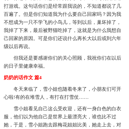
打游戏。这句话你们是经常跟我说的，不知道都说了几
百遍了。但是你们知道我为什么要自己回家吗？因为我
不想成为一只不学飞的小鸟儿，等到以后，巢坏掉了，
我掉了下来，最后被野猫吃掉了，这就是为什么我想自
己回家的原因。可是你们还说什么再长大以后或到六年
级以后再说。
但我还是要感谢你们的关心照顾，我祝你们在以后
的日子里健康幸福。
奶奶的话作文 篇4
冬天来临了，雪小姐也随着冬来了，小朋友们可开
心啦!有的在堆雪人，有打在打雪仗……
雪小姐看见自己这么受欢迎，还有一身白色的白衣
服，他们以为他自己是世界上最漂亮大，谁也比不过
她，于是，雪小姐跑去跟梅花姐姐比美，她走上去，对