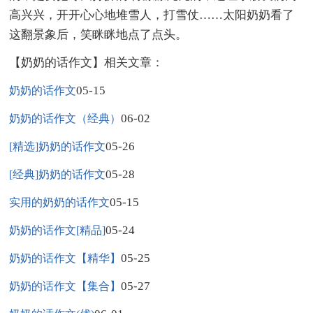
高兴兴，开开心心地堆雪人，打雪仗……太阳奶奶看了
这翻景象后，笑眯眯地点了点头。
【奶奶的话作文】相关文章：
05-15
奶奶的话作文
06-02
奶奶的话作文（经典）
05-26
[精选]奶奶的话作文
05-28
[经典]奶奶的话作文
05-15
实用的奶奶的话作文
05-24
奶奶的话作文[精品]
05-25
奶奶的话作文【精华】
05-27
奶奶的话作文【集合】