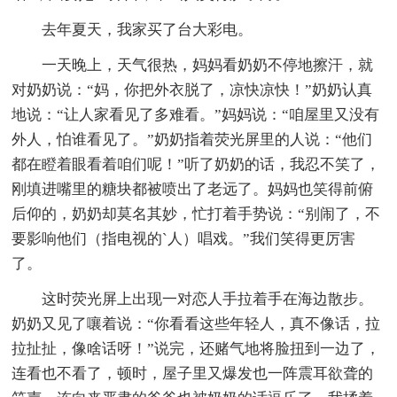
去年夏天，我家买了台大彩电。
一天晚上，天气很热，妈妈看奶奶不停地擦汗，就
对奶奶说：“妈，你把外衣脱了，凉快凉快！”奶奶认真
地说：“让人家看见了多难看。”妈妈说：“咱屋里又没有
外人，怕谁看见了。”奶奶指着荧光屏里的人说：“他们
都在瞪着眼看着咱们呢！”听了奶奶的话，我忍不笑了，
刚填进嘴里的糖块都被喷出了老远了。妈妈也笑得前俯
后仰的，奶奶却莫名其妙，忙打着手势说：“别闹了，不
要影响他们（指电视的`人）唱戏。”我们笑得更厉害
了。
这时荧光屏上出现一对恋人手拉着手在海边散步。
奶奶又见了嚷着说：“你看看这些年轻人，真不像话，拉
拉扯扯，像啥话呀！”说完，还赌气地将脸扭到一边了，
连看也不看了，顿时，屋子里又爆发也一阵震耳欲聋的