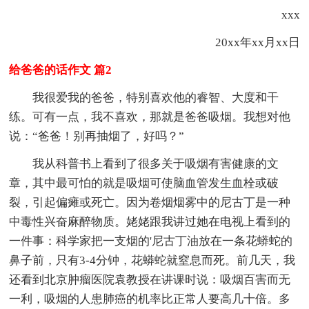
xxx
20xx年xx月xx日
给爸爸的话作文 篇2
我很爱我的爸爸，特别喜欢他的睿智、大度和干
练。可有一点，我不喜欢，那就是爸爸吸烟。我想对他
说：“爸爸！别再抽烟了，好吗？”
我从科普书上看到了很多关于吸烟有害健康的文
章，其中最可怕的就是吸烟可使脑血管发生血栓或破
裂，引起偏瘫或死亡。因为卷烟烟雾中的尼古丁是一种
中毒性兴奋麻醉物质。姥姥跟我讲过她在电视上看到的
一件事：科学家把一支烟的'尼古丁油放在一条花蟒蛇的
鼻子前，只有3-4分钟，花蟒蛇就窒息而死。前几天，我
还看到北京肿瘤医院袁教授在讲课时说：吸烟百害而无
一利，吸烟的人患肺癌的机率比正常人要高几十倍。多