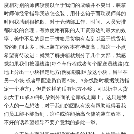
度相对别的师傅较慢以至于我们的成绩并不突出，装箱
时师傅经常指导我该怎么装，用什么箱子而耽误师傅的
时间我感到很抱歉。对于仓储部工作、时间、人员安排
都比较的合理，有效使用有限的人工资源达到最大的效
率，美中不足的是由于拼箱后货物有点乱以至于找货花
费的时间太多，晚上装车的效率有待提高，就这一小点
希望有待改进：就我了解拼箱就划分了几个大部，我感
觉如果我们按照线路(每个车行程或者每个配送员线路)在
地上分出一小块指定地方(例如朝阳区放这小块，昌平在
另一小块;或者甲配送员负责A块、A条线路时根据线路指
定一个地方)，但是这样的话有地方不够，可以折中大货
如大于10或20件时放到外面的仓库或走廊上。这只是我
个人的一点想法，对于我们的团队有没有帮助就得看我
们员工能不能做到，这样或许能抬高仓储的装车效率，
不好的话希望领导不要介意我的多此一举。