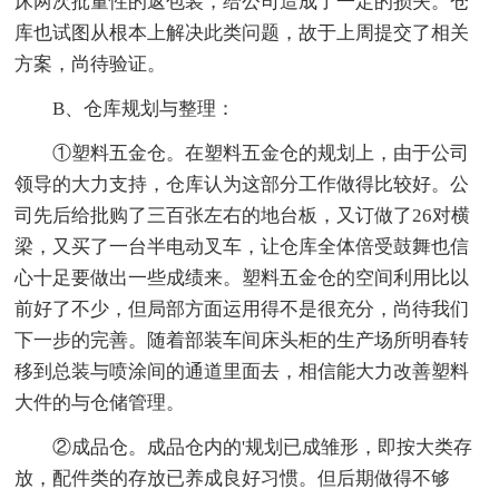
床两次批量性的返包装，给公司造成了一定的损失。仓
库也试图从根本上解决此类问题，故于上周提交了相关
方案，尚待验证。
B、仓库规划与整理：
①塑料五金仓。在塑料五金仓的规划上，由于公司
领导的大力支持，仓库认为这部分工作做得比较好。公
司先后给批购了三百张左右的地台板，又订做了26对横
梁，又买了一台半电动叉车，让仓库全体倍受鼓舞也信
心十足要做出一些成绩来。塑料五金仓的空间利用比以
前好了不少，但局部方面运用得不是很充分，尚待我们
下一步的完善。随着部装车间床头柜的生产场所明春转
移到总装与喷涂间的通道里面去，相信能大力改善塑料
大件的与仓储管理。
②成品仓。成品仓内的'规划已成雏形，即按大类存
放，配件类的存放已养成良好习惯。但后期做得不够