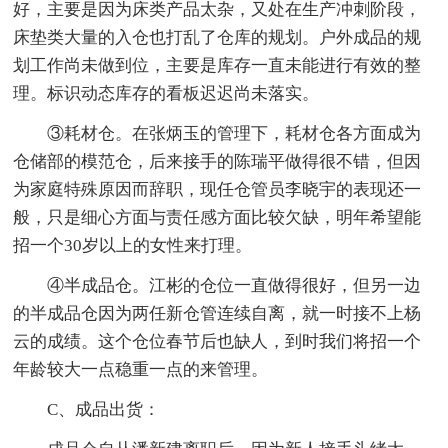
好，主要是因为床类产品太杂，又处在生产冲刺阶段，
床垫类大量的入仓也打乱了仓库的规划。户外成品的规
划工作尚未做到位，主要是库存一直未能进行有效的整
理。标识动态库存的看板迟迟尚未落实。
③耗材仓。在张炳玉的管理下，耗材仓各方面成为
仓储部的模范仓，后来接手的陈瑞平做得很不错，但因
为家庭特殊原因而辞职，现任仓管员李晓宇的表现还一
般，只是细心方面与责任感方面比较欠缺，明年希望能
招一个30岁以上的女性来打理。
④半成品仓。江彬的仓位一直做得很好，但另一边
的半成品仓因为两任新仓管连续自离，就一时接不上杨
云的成绩。这个仓位春节后也缺人，到时我们将招一个
年龄较大一点稳重一点的来管理。
C、成品出货：