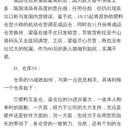
成品仓自从潘新建离职后，因为新人接手头绪太
多，陈国清虽有高度的责任感，任劳任怨，但仍出现装
出口柜与发国内货错误。鉴于此，10/25起将原协助塑料
仓贺小帅的机动仓管调至成品仓，同时在11月份将成品
仓管换掉，梁蕴在接手次日发错货，导致货柜拉至中山
港码头又去提回调货。之后，梁蕴尽心尽责，再也没有
出过大的纰漏。作为80后的新人能做到如此，实属不
易。
D、仓库5S：
仓库的5S成效如何，与第一点息息相关。具体到每
一个仓库如下：
①塑料五金仓。该仓位的5S进步最大，一改本人刚
来时的面貌。一方面，得力于公司的大力支持，无论是
硬件还是软件方面的，另一方面，也得力于在周世民组
长的带动下，各仓管的一致努力。当然，还有个别的仓