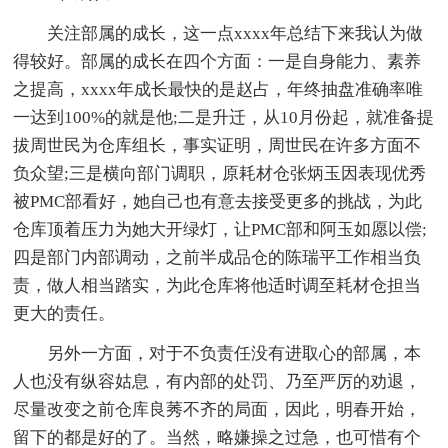
关注部属的成长，这一点xxxx年总结下来我认为做
得较好。部属的成长在四个方面：一是自身能力、素养
之提高，xxxx年成长最快的是赵占，年终抽盘准确率唯
一达到100%的就是他;二是升迁，从10月份起，就准备提
拔周世民为仓库组长，事实证明，周世民在许多方面不
负众望;三是横向部门调职，原耗材仓张炳玉因表现优秀
被PMC部看好，她自己也有意去接受更多的挑战，为此
仓库顶着压力为她大开绿灯，让PMC部和阿玉如愿以偿;
四是部门内部调动，之前半成品仓的陈瑞平工作相当负
责，做人相当踏实，为此仓库将他适时调至耗材仓担当
更大的责任。
另外一方面，对于不负责任没有进取心的部属，本
人也没有纵容姑息，有内部的处罚、乃至严厉的劝退，
尽量改变之前仓库良莠不齐的局面，因此，明春开始，
留下的都是好的了。当然，略嫌操之过急，也可惜有个