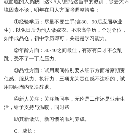
就面临的人员缺口达3-5人!总结这当中的教训，除去大环
境因素不谈，明年在用人方面将调整策略：
①经验学历：尽量不要生手(含80、90后应届毕业
生)，以免日后为他人做嫁衣。不求高学历，个别仓位，
如半成品仓，初中学历即可，关键是学习能力。
②年龄方面：30-40之间最佳，有家有口才不会乱
跳，受不了一丁点压力。
③品性方面：试用期间特别要从细节方面考察期责
任感、服从力、执行力，三项尤为责任感不达标的，试
用期两周内坚决辞退。
④新人关注：关注新同事，无论是工作还是业余生
活，给予支持与温暖，同时帮
助其新做法、新习惯的顺利养成。
C、成长：