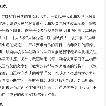
素质。
才能维持教学的青春和活力。一直以来我都积极学习教育
守法，忠诚人民的教育事业，积极参与教学改革实验、探索
一光辉的职业。遵守学校各项规章制度，团结同志，真诚合
所能，甘为人梯”为座右铭，以“坦诚做人，认真读书”为班
职业道德规范》，严格要求自己的言行，培养良好的师德，
期，结合学校教学处确立的学习重点是新课程标准及相关理
类学习讲座。另外，我还利用书籍、网络认真学习了生物新
以及相关的文章如《教育的转型与教师角色的转换》、《教
标准让自己树立先进的教学理念，也明确了今后教学努力的
促着我不断学习。平时有机会还通过技能培训、外出听课、
学期被评为建邺区生物学科带头人。通过这些学习活动，不
为自己更好的教学实践作好了准备。
作。