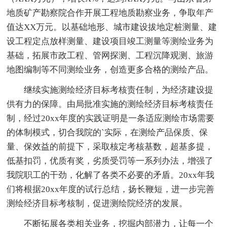
地质矿产勘察院合作开展工程地质勘察业务，争取年产
值达XX万元。以基础地形、城市建设拔地定桩测量、建
设工程定点放样测量、建设项目竣工测量等测绘业务为
基础，拓展市政工程、管网探测、工程沉降观测、旅游
地图编制等不同测绘业务，创造更多合格的测绘产品。
继续实施测绘经济目标考核责任制，为经济建设提
供有力的保障。由局批准实施的测绘经济目标考核责任
制，经过20xx年度的实践证明是一条适应测绘市场需要
的体制模式，切合我院的`实际，在测绘产品保质、保
量、保效益的前提下，采取核定考核基数，超基多提，
低基扣罚，优质有奖，劣质受罚等一系列办法，增强了
我院职工的干劲，化解了各类不必要的矛盾。20xx年我
们将根据20xx年度的试行总结，扬长鞭短，进一步完善
测绘经济目标考核制，促进测绘院经济的发展。
不断拓展各类相关业务，挖掘内部潜力，让每一个