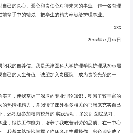
以自己的真心、爱心和责任心对待未来的事业，作一名有理
过前辈手中的蜡烛，把毕生的精力奉献给护理事业。
xxx
20xx年xx月xx日
我的自荐信。我是天津医科大学护理学院护理系20xx届
现自己的人生价值，诚望加入贵医院，成为贵院光荣的一
实习，使我掌握了深厚的专业理论知识，积累了较丰富的
大的热情和精力，并阅读了课外很多相关的书籍来充实自己
外，还积极参加校内校外的'实践活动，多次到医院见习，
学业，锻炼工作能力，培养了我吃苦耐劳的品质。在一中心
下，我基本熟练地掌握了临床各项护理操作，出色地完成了