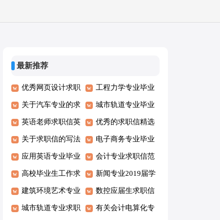
最新推荐
优秀网页设计求职
工程力学专业毕业
信范文
关于汽车专业的求
求职信模板
城市轨道专业毕业
职信模板
英语老师求职信英
生求职信
优秀的求职信精选
语
关于求职信的写法
电子商务专业毕业
参考
应用英语专业毕业
生求职信范文
会计专业求职信范
生求职信范文
高校毕业生工作求
文
新闻专业2019届学
职信范文
建筑环境艺术专业
生求职信范文
数控应届生求职信
的求职信
城市轨道专业求职
范文
有关会计电算化专