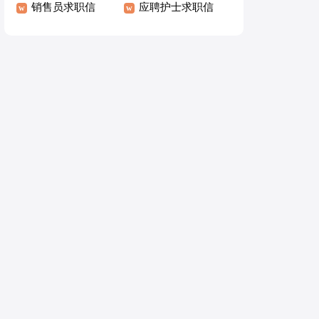
信范文
销售员求职信
业应届毕业生求职
应聘护士求职信
信范文