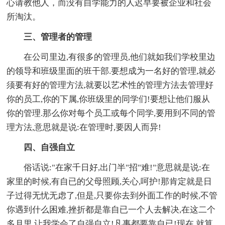
心请教他人，而没有自学能力的人迟早要被企业和社会
所淘汰。
三、管理者的管理
在公司里边,有很多的管理员,他们就如我们学校里边
的领导和班级里面的班干部.要想成为一名好的管理,就必
须要有好的管理方法,就要以艺术性的管理方法去管理好
你的员工,你的下属,你班级里的同学们!要想让他们服从
你的管理.那么你对每个员工或每个同学,要用到不同的管
理方法,意思就是说:在管理时,要因人而异!
四、自强自立
俗话说:"在家千日好,出门半"招"难!"意思就是说:在
家里的时候,有自已的父母照顾,关心,呵护!那肯定就是日
子过得无忧无虑了,但是,只要你去到外面工作的时候,不管
你遇到什么困难,挫折都是靠自已一个人去解决,在这二个
多月里,让我学会了自强自立!凡事都要靠自已!现在,就算