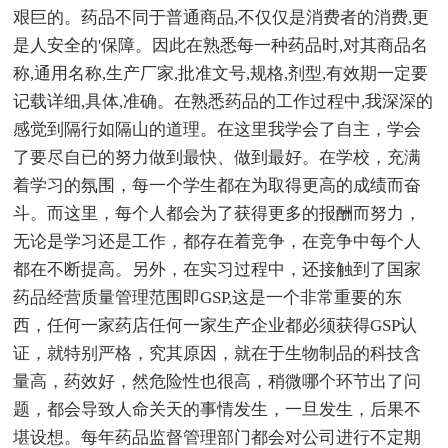
艰巨的。药品不同于普通商品,不仅仅是消费者的消费,更
是人安全的'保障。因此在熟悉每一种药品时,对其商品名
称,通用名称,生产厂家,批准文号,规格,剂型,有效期一定要
记载详细,具体,准确。在熟悉药品的工作过程中,我深深的
感觉到隔行如隔山的道理。在这里我学会了自主，学会
了要尽自已的努力做到最快、做到最好。在学校，充满
着学习的氛围，每一个学生都在为取得更高的成绩而奋
斗。而这里，每个人都会为了获得更多的报酬而努力，
无论是学习还是工作，都存在着竞争，在竞争中每个人
都在不断提高。另外，在实习过程中，还接触到了国家
药品经营质量管理范围即GSP,这是一个非常重要的东
西，任何一家药店任何一家生产企业都必须获得GSP认
证，就特别严格，究其原因，就在于生物制品的科技含
量高，药效好，然危险性也很高，稍微哪个环节出了问
题，都会导致人命关天的事情发生，一旦发生，后果不
堪设想。每年药品监督管理部门都会对公司进行不定期