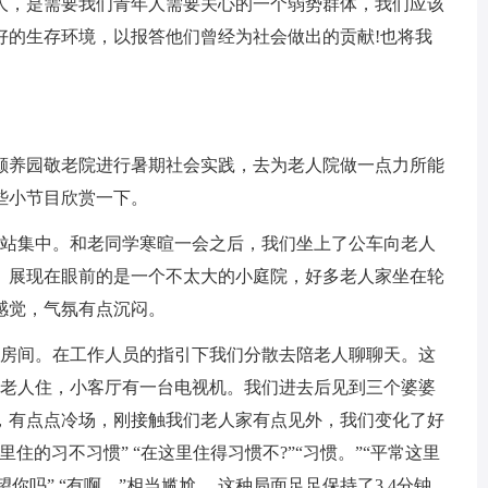
，是需要我们青年人需要关心的一个弱势群体，我们应该
好的生存环境，以报答他们曾经为社会做出的贡献!也将我
养园敬老院进行暑期社会实践，去为老人院做一点力所能
些小节目欣赏一下。
站集中。和老同学寒暄一会之后，我们坐上了公车向老人
。展现在眼前的是一个不太大的小庭院，好多老人家坐在轮
感觉，气氛有点沉闷。
房间。在工作人员的指引下我们分散去陪老人聊聊天。这
个老人住，小客厅有一台电视机。我们进去后见到三个婆婆
，有点点冷场，刚接触我们老人家有点见外，我们变化了好
住的习不习惯” “在这里住得习惯不?”“习惯。”“平常这里
望你吗” “有啊。”相当尴尬， 这种局面足足保持了3,4分钟