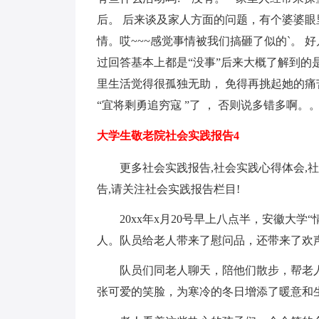
后。 后来谈及家人方面的问题，有个婆婆眼
情。哎~~~感觉事情被我们搞砸了似的`。
过回答基本上都是“没事”后来大概了解到的
里生活觉得很孤独无助， 免得再挑起她的痛
“宜将剩勇追穷寇 ”了 ， 否则说多错多啊。
大学生敬老院社会实践报告4
更多社会实践报告,社会实践心得体会,社
告,请关注社会实践报告栏目!
20xx年x月20号早上八点半，安徽大学
人。队员给老人带来了慰问品，还带来了欢
队员们同老人聊天，陪他们散步，帮老人
张可爱的笑脸，为寒冷的冬日增添了暖意和