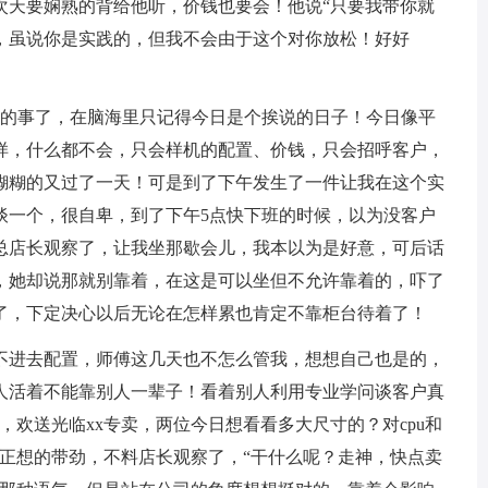
次天要娴熟的背给他听，价钱也要会！他说“只要我带你就
，虽说你是实践的，但我不会由于这个对你放松！好好
的事了，在脑海里只记得今日是个挨说的日子！今日像平
样，什么都不会，只会样机的配置、价钱，只会招呼客户，
糊糊的又过了一天！可是到了下午发生了一件让我在这个实
谈一个，很自卑，到了下午5点快下班的时候，以为没客户
总店长观察了，让我坐那歇会儿，我本以为是好意，可后话
，她却说那就别靠着，在这是可以坐但不允许靠着的，吓了
了，下定决心以后无论在怎样累也肯定不靠柜台待着了！
进去配置，师傅这几天也不怎么管我，想想自己也是的，
人活着不能靠别人一辈子！看着别人利用专业学问谈客户真
，欢送光临xx专卖，两位今日想看看多大尺寸的？对cpu和
”正想的带劲，不料店长观察了，“干什么呢？走神，快点卖