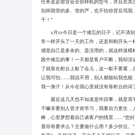
任务是必需背会全部样机的型号，并且在其
别闲我管的多、管的严，也不怕你背后骂我
干！”
x月xx今日是一个难忘的日子，记不清别
常一样开头了一天的工作，还是和刚开头一
感觉自己是多余的、是没用的，就这样迷模
践中难忘的事！一天都是客户不断，我却没
了就靠在柜台上歇了会儿，这一歇不要紧，
让我可怕……我说不用，别人都能站我也能
我一身汗！从今在我心里就没有靠柜台的词
最近这几天也不知道是咋回事，就是背不
干嘛非要别人管才肯学习，我要自力更生，
棒，心里梦想着自己谈客户的情景……“您好
显存有要求么？主要做什么用？多少价位。