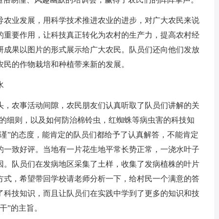
农业发展，用科学技术推进农业的进步，对广大农民来说
的重要作用，让科技真正转化为农村的生产力，提高农村经
研成果以图片的形式展示给广大农民。队员们还向他们发放
农民的作物栽培和种植带来新的发展。
水
，农事活动间隙，农民朋友们认真听取了队员们讲解的关
竞赛的细则，以及如何防治棉铃虫，红蜘蛛等病虫害的科技知
严谨”的态度，能肯定的队员们都给予了认真解答，不能肯定
的一致好评。当地有一片花生地平常长势正常，一浇水叶子
因。队员们在发病地区采集了土样，收集了发病植株的叶片
方式，希望带回学校请老师分析一下，给村民一个满意的答
了科技知识，而且让队员们在实践中学到了更多的知识和技
干”的主旨。