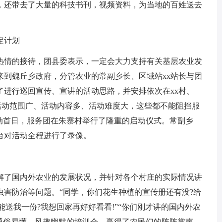
0本，还带去了大量的科技书刊，视频资料，为当地的百姓送去
定计划
热情的接待，团县委表示，一定会大力支持有关基层农业发
来到魏丘乡政府，分管农业的常副乡长、区域站xx站长与团
了进行巡回宣传、宣讲的活动思路，并安排依次在xx村、
活动。活动范围广、活动内容多、活动难度大，这些都不能阻挡服
动首日，服务团在朱寨村举行了隆重的启动仪式。常副乡
台对活动全程进行了录像。
了国内外农业的发展状况，并针对各个村庄的实际情况讲
虫害防治等问题。“同学，你们花生种植的宣传册还有没?给
能送我一份?我想回家再好好看看!”“你们刚才讲的国内外农
们通俗易懂、风趣幽默的培训会，赢得了农民们的阵阵掌声。