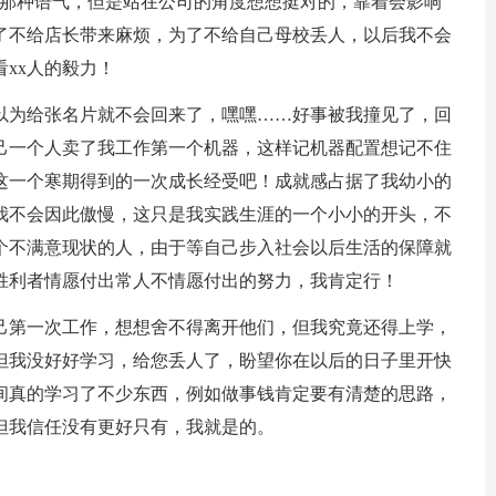
用那种语气，但是站在公司的角度想想挺对的，靠着会影响
了不给店长带来麻烦，为了不给自己母校丢人，以后我不会
xx人的毅力！
为给张名片就不会回来了，嘿嘿……好事被我撞见了，回
己一个人卖了我工作第一个机器，这样记机器配置想记不住
这一个寒期得到的一次成长经受吧！成就感占据了我幼小的
我不会因此傲慢，这只是我实践生涯的一个小小的开头，不
个不满意现状的人，由于等自己步入社会以后生活的保障就
胜利者情愿付出常人不情愿付出的努力，我肯定行！
第一次工作，想想舍不得离开他们，但我究竟还得上学，
但我没好好学习，给您丢人了，盼望你在以后的日子里开快
间真的学习了不少东西，例如做事钱肯定要有清楚的思路，
但我信任没有更好只有，我就是的。