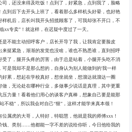
司，还没来得及吃饭！点到了，好紧急，点到我了，脸略
！点到后下去开头上班了，看着那么多样机头好晕，也好艳
好样机后，店长叫我开头招揽顾客了，可我却张不开口，不
临xx专卖”！就这样，在迟疑中度过了一天。
是不能主动招呼客户，店长开导了我，让我肯定要脸皮
出来挺紧急，渐渐的发觉也没啥，谁也不熟悉谁，直到招呼
好受了，腿开头疼的厉害，由于总是站着，小腿开头吃不消
，可是我却不是那么想的，自身认为别人能做到的'我一样
的好累，想起在学校真好，想坐就坐，想溜达就溜达一圈
好做，无论处在哪种行业，多做事少说话是真理，其中更重
抗压力量！看着他们用心的谈客户真棒，想象自己要是能那
站不稳”，所以我会对自己“狠”，这样才能学来真本领！
属虎的大哥，人特好，特聪慧，他就是我的师傅xxx！
价钱、类别……他都能一字不差的说给你听，今日他给我的