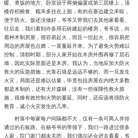
暖、煮饭的地方。卧室设于两侧偏厦或第三层楼上，顶
楼存积粮食、糯禾多挂在上面，有的在寨边建立禾晾，
便于防火。饭还没做好，爷爷又带我们去其他家看看。
往后走，我们看到许多用石砖建起的楼房，爷爷说，向
着种木制房屋，很容易起火，而且一但起火，很容易把
周边的房屋也点燃，一直蔓延开来。为了避免火势难以
控制，清朝时期，部分人家开始在木房外围再修了层石
墙，因此实际里面还是木房。我认为，当地应加大防火
救火的应急措施，光靠石墙是远远不够的。而一旦发生
火灾，局面还是难以估量，毕竟包括房屋在内绝大多数
都是木制的，还有大片森林，没有一些保障性救火措
施，很难有效控制火势的蔓延。同时，还应该将强防火
教育，减小火灾发生的几率。
村落中每家每户间隔都不大，仅有一条可两人并排
通过的石板路。在杨爷爷的带领下，我们一路进过很多
人家，院门家门都未关闭，我们偶尔还会进去看看，爷