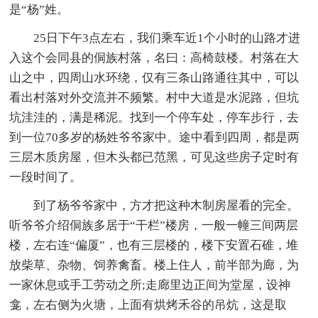
是“杨”姓。
25日下午3点左右，我们乘车近1个小时的山路才进
入这个会同县的侗族村落，名曰：高椅鼓楼。村落在大
山之中，四周山水环绕，仅有三条山路通往其中，可以
看出村落对外交流并不频繁。村中大道是水泥路，但坑
坑洼洼的，满是稀泥。找到一个停车处，停车步行，去
到一位70多岁的杨姓爷爷家中。途中看到四周，都是两
三层木质房屋，但木头都已范黑，可见这些房子定时有
一段时间了。
到了杨爷爷家中，方才把这种木制房屋看的完全。
听爷爷介绍侗族多居于“干栏”楼房，一般一幢三间两层
楼，左右连“偏厦”，也有三层楼的，楼下安置石碓，堆
放柴草、杂物、饲养禽畜。楼上住人，前半部为廊，为
一家休息或手工劳动之所;走廊里边正间为堂屋，设神
龛，左右侧为火塘，上面有烘烤禾谷的吊炕，这是取