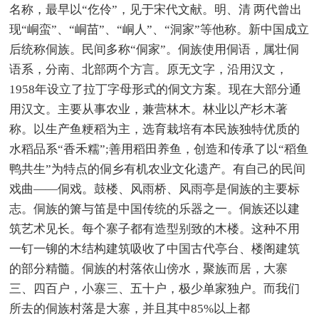
名称，最早以“仡伶”，见于宋代文献。明、清 两代曾出
现“峒蛮”、“峒苗”、“峒人”、“洞家”等他称。新中国成立
后统称侗族。民间多称“侗家”。侗族使用侗语，属壮侗
语系，分南、北部两个方言。原无文字，沿用汉文，
1958年设立了拉丁字母形式的侗文方案。现在大部分通
用汉文。主要从事农业，兼营林木。林业以产杉木著
称。以生产鱼粳稻为主，选育栽培有本民族独特优质的
水稻品系“香禾糯”;善用稻田养鱼，创造和传承了以“稻鱼
鸭共生”为特点的侗乡有机农业文化遗产。有自己的民间
戏曲——侗戏。鼓楼、风雨桥、风雨亭是侗族的主要标
志。侗族的箫与笛是中国传统的乐器之一。侗族还以建
筑艺术见长。每个寨子都有造型别致的木楼。这种不用
一钉一铆的木结构建筑吸收了中国古代亭台、楼阁建筑
的部分精髓。侗族的村落依山傍水，聚族而居，大寨
三、四百户，小寨三、五十户，极少单家独户。而我们
所去的侗族村落是大寨，并且其中85%以上都