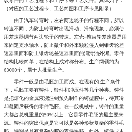
该零件的工艺过程卡和工序卡等工艺文件。具体如下：
（对应的工艺过程卡、工艺简图和工序卡见附录）
由于汽车转弯时，左右两边轮子的行程不同，所以
转速不同，为防止转弯时出现滑动、滑拖现象，必须使
用差速器调节两边轮子的转速。左壳–锥齿轮差速器是用
来固定支承轴承，防止微尘和外来颗粒侵入到锥齿轮差
速器里面和防止锥齿轮差速器里面的润滑油外泻。零件
结构比较简单，在结构上成对称分布。生产纲领约为
63000个，属于大批量生产。
零件一般是由毛胚加工而成。在现有的.生产条件
下，毛胚主要有铸件，锻件和冲压件等几个种类。铸件
是把熔化的金属液浇注到预先制作的铸型腔中，待其冷
却凝固后获得的零件毛胚。在一般机械中，铸件的重量
大都占总机重量的50%以上，它是零件毛胚的最主要来
源。铸件的突出优点是它可以是各种形状复杂的零件毛
胚，特别是具有复杂内腔的零件毛胚，此外，铸件成本