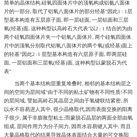
简单的晶体结构,硅氧四面体片中的顶氧构成铝氨八面体
片的一部分, 取代了铝氧八面体片的部分经基"因此1 : 1层
型基本构造有五层原子面, 即一层硅面, 一层铝面和三层
氧(经基)面, 这种构型以高岭石大代表"以2 : 1 结合的为由
两个硅氧四面体片夹一个铝氧八面体片, 两个硅氧四面体
片中的顶氧分别取代铝氧八面体片的两个氧(或经基)面上
的轻基"因此2 :1 层型基本构造有六层原子面, 即两层硅
面, 一层铝面和三层氧(经基)面, 这种构型以蒙脱石为代
表"
当两个基本结构层重复堆叠时, 相邻的基本结构层之
间的空间为层间域"由于不同的粘土矿物有不同性质!不同
的层间域, 譬如高岭石其晶层之间由于氢键联结紧密, 所
以水不容易进人其中, 很少晶格取代,因而表面交换的阳离
子很少, 属于非膨胀型粘土;而蒙脱石晶层的两面全部由氧
组成, 层间作用力为分子间力, 因而水容易键人其中, 而且
大量晶格取代的结果导致晶体表面结合大量的可交换阳