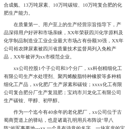
合成氨、13万吨尿素、10万吨碳铵、10万吨复合肥的化
肥生产能力。
在质量第一、用户至上的生产经营宗旨指导下，产
品深得用户好评和市场亲睐，XX年荣获四川化学原料及
化学制品制造业工业企业最大市场占有份额30强，XX年
公司裕农牌尿素被四川省质量技术监督局列入免检产
品，XX年被评为xx市模范企业。
xx公司控股1个子公司和3个分厂，xx科创精细化工
有限公司生产水处理剂、聚丙烯酸脂特种橡胶等多种精
细化工产品，xx化肥厂生产尿素和碳铵；xxxx化工有限
公司复合肥分厂生产复混肥；宝鸡市川龙化工有限公司
生产碳铵、甲醇、初甲醇。
作为一个迄今有40余年的老化肥厂，xx公司位于古
蜀商贾道上的驿站，也是诸葛孔明用兵布阵设"旱八
阵"的军事要地---xx,一个具有诗意的名字，一块富庶的宝