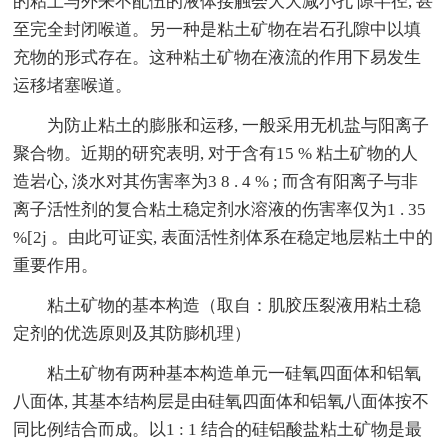
的粘土与外来不配伍的液体接触会大大减小孔 隙半径, 甚
至完全封闭喉道。另一种是粘土矿物在岩石孔隙中以填
充物的形式存在。这种粘土矿物在液流的作用下易发生
运移堵塞喉道。
为防止粘土的膨胀和运移, 一般采用无机盐与阳离子
聚合物。近期的研究表明, 对于含有15 % 粘土矿物的人
造岩心, 淡水对其伤害率为3 8 . 4 % ; 而含有阳离子与非
离子活性剂的复合粘土稳定剂水溶液的伤害率仅为1 . 35
%[2j 。由此可证实, 表面活性剂体系在稳定地层粘土中的
重要作用。
粘土矿物的基本构造（取自：肌胶压裂液用粘土稳
定剂的优选原则及其防膨机理）
粘土矿物有两种基本构造单元一硅氧四面体和铝氧
八面体, 其基本结构层是由硅氧四面体和铝氧八面体按不
同比例结合而成。以1 : 1 结合的硅铝酸盐粘土矿物是最