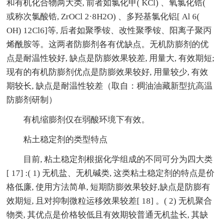
和有机化合物两大类, 前者如氯化甲( KCl) 、氧氯化锆(
或称次氯酸锆, ZrOCl 2·8H2O) 、多羟基氯化铝[ Al 6(
OH) 12Cl6]等, 后者如聚季铵、改性聚季铵、阳离子聚丙
烯酰胺等。这两者防膨剂各有优缺点。无机防膨剂的优
点是耐温性较好, 缺点是防膨效果较差, 用量大, 有效期短;
现有的有机防膨剂优点是防膨效果较好, 用量较少, 有效
期较长, 缺点是耐温性较差（取自：稠油油藏新型抗高温
防膨剂研制）
有机缩膨剂仅在弱酸环境下有效。
粘土稳定剂的类型特点
目前, 粘土稳定剂根据化学组成的不同可分为四大类
[ 17] :( 1) 无机盐、无机碱类, 这类粘土稳定剂的特点是价
格低廉, 使用方法简单, 短期防膨效果较好,缺点是防膨有
效期短, 且对抑制微粒运移效果较差[ 18] 。( 2) 无机聚合
物类, 其优点是价格较低且有效期较普通无机盐长, 其缺