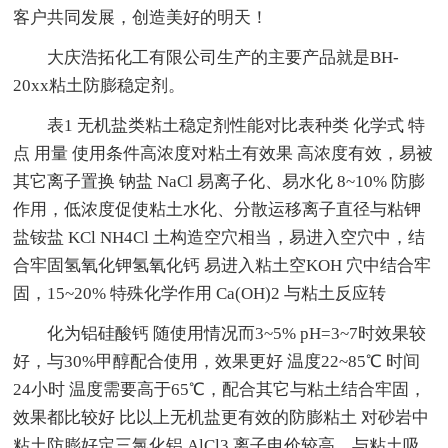
客户共同发展，创造美好的明天！
大庆浩拓化工有限公司生产的主要产品就是BH-
20xx粘土防膨稳定剂。
表1 无机盐类粘土稳定剂性能对比表种类 化学式 特
点 用量 使用条件高浓度对粘土有效果 高浓度有效，易被
其它离子置换 钠盐 NaCl 易离子化、易水化 8~10% 防膨
作用，低浓度促使粘土水化、分散运移离子直径与粘钾
盐铵盐 KCl NH4Cl 土构造空穴相当，易进入空穴中，结
合牢固氢氧化钾氢氧化钙 易进入粘土空KOH 穴中结合牢
固，15~20% 特殊化学作用 Ca(OH)2 与粘土反应转
化为铝硅酸钙 随使用情况而3~5% pH=3~7时效果较
好，与30%甲醇配合使用，效果更好 温度22~85℃ 时间
24小时 温度需要高于65℃，配合其它与粘土结合牢固，
效果都比较好 比以上无机盐更有效的防膨粘土 对砂岩中
粘土防膨好定三氯化铝 AlCl3 离子电价较高，与粘土吸