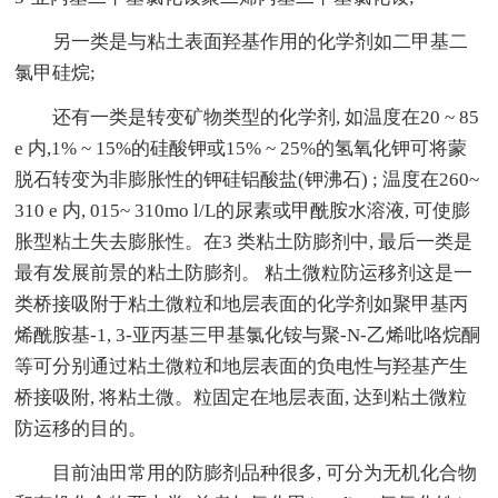
另一类是与粘土表面羟基作用的化学剂如二甲基二
氯甲硅烷;
还有一类是转变矿物类型的化学剂, 如温度在20 ~ 85
e 内,1% ~ 15%的硅酸钾或15% ~ 25%的氢氧化钾可将蒙
脱石转变为非膨胀性的钾硅铝酸盐(钾沸石) ; 温度在260~
310 e 内, 015~ 310mo l/L的尿素或甲酰胺水溶液, 可使膨
胀型粘土失去膨胀性。在3 类粘土防膨剂中, 最后一类是
最有发展前景的粘土防膨剂。 粘土微粒防运移剂这是一
类桥接吸附于粘土微粒和地层表面的化学剂如聚甲基丙
烯酰胺基-1, 3-亚丙基三甲基氯化铵与聚-N-乙烯吡咯烷酮
等可分别通过粘土微粒和地层表面的负电性与羟基产生
桥接吸附, 将粘土微。粒固定在地层表面, 达到粘土微粒
防运移的目的。
目前油田常用的防膨剂品种很多, 可分为无机化合物