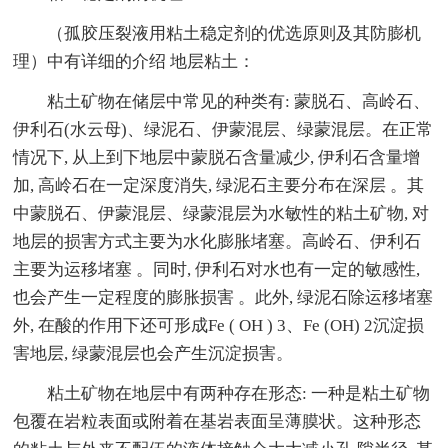
（孤胶压裂液用粘土稳定剂的优选原则及其防膨机
理）中有详细的介绍 地层粘土：
粘土矿物在储层中常见的种类有: 蒙脱石、高岭石、
伊利石(水云母)、绿泥石、伊蒙混层、绿蒙混层。在正常
情况下, 从上到下地层中蒙脱石含量减少, 伊利石含量增
加, 高岭石在一定深度消失, 绿泥石主要分布在深层 。其
中蒙脱石、伊蒙混层、绿蒙混层为水敏性的粘土矿物, 对
地层的损害方式主要为水化膨胀堵塞。高岭石、伊利石
主要为运移堵塞 。同时, 伊利石对水也有一定的敏感性,
也会产生一定程度的膨胀损害 。此外, 绿泥石除运移堵塞
外, 在酸的作用下还可形成Fe ( OH ) 3、Fe (OH) 2沉淀损
害地层, 绿蒙混层也会产生沉淀损害。
粘土矿物在地层中有两种存在形态: 一种是粘土矿物
包覆在岩粒表面或附着在基岩表面呈薄膜状。这种形态