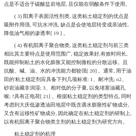
点是不适合于碳酸盐岩地层, 且仅能在弱酸条件下使用。
( 3) 阳离子表面活性剂类, 这类粘土稳定剂的优点是
吸附作用强, 可抗水冲洗, 缺点是会使地层转变成亲油性,
降低油气相的渗透率[ 19 ] 。
( 4) 有机阳离子聚合物类, 这类粘土稳定剂与前三类
相比其主要特点是使用范围广, 稳定效果好,有效时间长,
既能抑制粘土的水化膨胀又能控制微粒的分散运移。且
抗酸、碱、油、水的冲洗能力都较强[ 20] 。通常, 用于油
田的'粘土稳定剂应具备下列几项标准: 1、耐冲洗; o2、
砂岩油藏非润湿; 3、相对低的分子量, 以免堵塞油藏孔
喉; ?具有正电荷[ 21] 。根据粘土稳定剂的类型特点, 同时
考虑到大庆低渗透油田地层中既含遇水膨胀性矿物成分,
又含有运移性矿物成分, 因此确定在粘土稳定剂的研制上,
以有机阳离子聚合物类主剂的粘土稳定剂为研究方向。
粘土稳定剂的机理