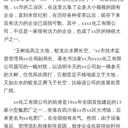
地，xx市的工业区，在这里云集了众多大小规模的国有
企业，直到本世纪初，在历经各种变革以后，留存下来
且有活力的企业已屈指可数。其中，xxxx化工有限公
司，不仅是一家很有活力的企业，也成了xx区的纳税大
户之一。
"玉树临风立大地，蛟龙出水腾长空。"xx市技术监
督管理局xx分局副局长、著名书法家xx为xxxx化工有限
公司题写的一幅对联，以说明今天的xx公司如一棵参天
的大树，任凭风吹雨打，它都坚定不移地挺立于大地，
又如出水的蛟龙正腾飞于长空，比喻该公司的发展前景
广阔。
xx化工有限公司的前身是19xx年全国首批建起的13
家小型氮肥厂之一，坐落在四川省xx市xx区大湾镇，后
来更名为xx化肥厂，在全国很有名气。然而，由于设备
落后、管理混乱和体制等原因，致使企业在获得短时间