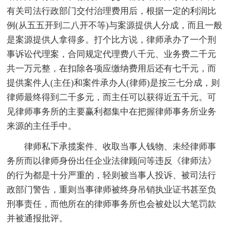
有关司法行政部门交付治理费用后，根据一定的利润比
例(从五五开到二八开不等)与案源提供人分成，而且一般
是案源提供人拿得多。打个比方说，律师承办了一个刑
事诉讼代理案，合同规定代理费八千元、业务费二千元
共一万元整，在扣除各项应缴纳费用后还有七千元，而
提供案件人(主任)和案件承办人(律师)是按三七分成，则
律师最终得到二千多元，而主任可以获得近五千元。可
见律师事务所的主要赢利都集中在把握律师事务所业务
来源的主任手中。
律师私下承揽案件、收取当事人钱物、未经律师事
务所而以律师身份出任企业法律顾问等违反《律师法》
的行为都是十分严重的，轻则被当事人投诉、被司法行
政部门警告，重则当事律师被终身吊销执业证书甚至负
刑事责任，而他所在的律师事务所也会被处以大笔罚款
并被通报批评。