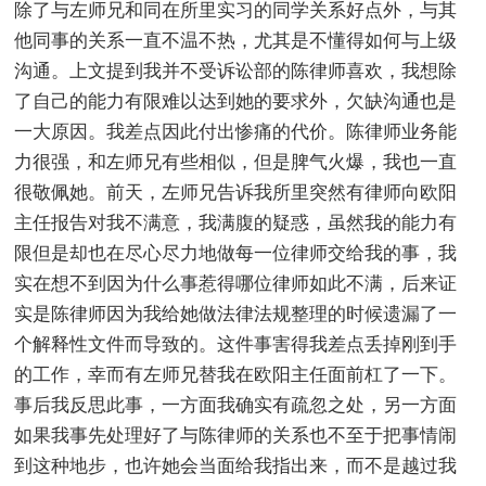
除了与左师兄和同在所里实习的同学关系好点外，与其
他同事的关系一直不温不热，尤其是不懂得如何与上级
沟通。上文提到我并不受诉讼部的陈律师喜欢，我想除
了自己的能力有限难以达到她的要求外，欠缺沟通也是
一大原因。我差点因此付出惨痛的代价。陈律师业务能
力很强，和左师兄有些相似，但是脾气火爆，我也一直
很敬佩她。前天，左师兄告诉我所里突然有律师向欧阳
主任报告对我不满意，我满腹的疑惑，虽然我的能力有
限但是却也在尽心尽力地做每一位律师交给我的事，我
实在想不到因为什么事惹得哪位律师如此不满，后来证
实是陈律师因为我给她做法律法规整理的时候遗漏了一
个解释性文件而导致的。这件事害得我差点丢掉刚到手
的工作，幸而有左师兄替我在欧阳主任面前杠了一下。
事后我反思此事，一方面我确实有疏忽之处，另一方面
如果我事先处理好了与陈律师的关系也不至于把事情闹
到这种地步，也许她会当面给我指出来，而不是越过我