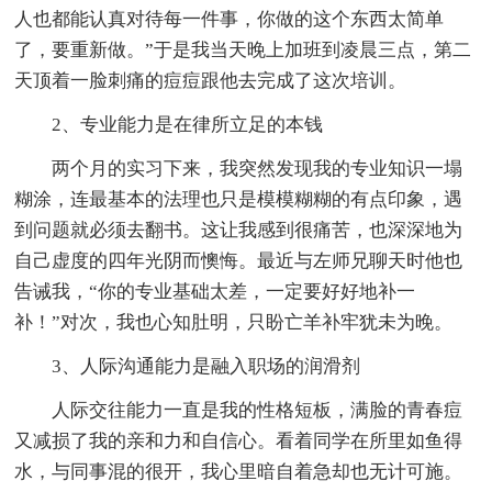
人也都能认真对待每一件事，你做的这个东西太简单
了，要重新做。”于是我当天晚上加班到凌晨三点，第二
天顶着一脸刺痛的痘痘跟他去完成了这次培训。
2、专业能力是在律所立足的本钱
两个月的实习下来，我突然发现我的专业知识一塌
糊涂，连最基本的法理也只是模模糊糊的有点印象，遇
到问题就必须去翻书。这让我感到很痛苦，也深深地为
自己虚度的四年光阴而懊悔。最近与左师兄聊天时他也
告诫我，“你的专业基础太差，一定要好好地补一
补！”对次，我也心知肚明，只盼亡羊补牢犹未为晚。
3、人际沟通能力是融入职场的润滑剂
人际交往能力一直是我的性格短板，满脸的青春痘
又减损了我的亲和力和自信心。看着同学在所里如鱼得
水，与同事混的很开，我心里暗自着急却也无计可施。