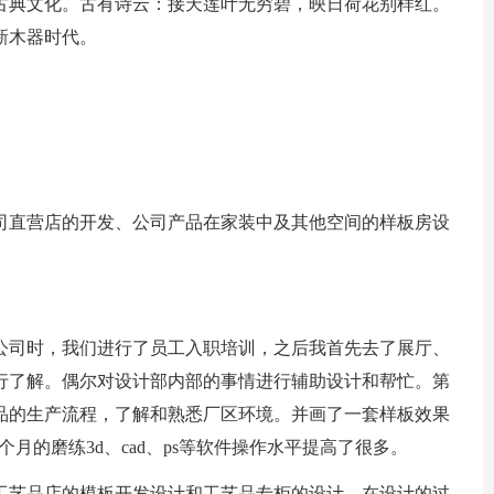
典文化。古有诗云：接天莲叶无穷碧，映日荷花别样红。
新木器时代。
司直营店的开发、公司产品在家装中及其他空间的样板房设
公司时，我们进行了员工入职培训，之后我首先去了展厅、
行了解。偶尔对设计部内部的事情进行辅助设计和帮忙。第
品的生产流程，了解和熟悉厂区环境。并画了一套样板效果
个月的磨练3d、cad、ps等软件操作水平提高了很多。
艺品店的模板开发设计和工艺品专柜的设计。在设计的过