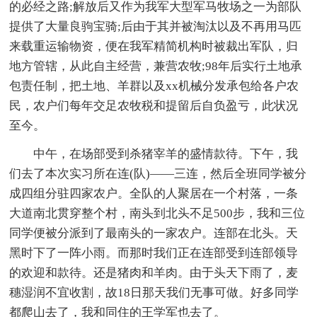
的必经之路;解放后又作为我军大型军马牧场之一为部队
提供了大量良驹宝骑;后由于其并被淘汰以及不再用马匹
来载重运输物资，便在我军精简机构时被裁出军队，归
地方管辖，从此自主经营，兼营农牧;98年后实行土地承
包责任制，把土地、羊群以及xx机械分发承包给各户农
民，农户们每年交足农牧税和提留后自负盈亏，此状况
至今。
中午，在场部受到杀猪宰羊的盛情款待。下午，我
们去了本次实习所在连(队)——三连，然后全班同学被分
成四组分驻四家农户。全队的人聚居在一个村落，一条
大道南北贯穿整个村，南头到北头不足500步，我和三位
同学便被分派到了最南头的一家农户。连部在北头。天
黑时下了一阵小雨。而那时我们正在连部受到连部领导
的欢迎和款待。还是猪肉和羊肉。由于头天下雨了，麦
穗湿润不宜收割，故18日那天我们无事可做。好多同学
都爬山去了，我和同住的王学军也去了。