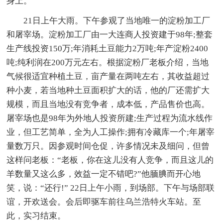
身上。
21日上午大雨。下午参观了当地唯一的淀粉加工厂
和屠宰场。淀粉加工厂由一大连商人投资建于98年;整套
生产线投资150万;年消耗土豆能力2万吨;年产淀粉2400
吨;纯利润在200万元左右。根据淀粉厂老板介绍，当地
气候很适宜种植土豆，亩产量在两吨左右，其收益超过
种小麦，若当地种土豆面积扩大的话，他的厂还需扩大
规模，而且当地没有竞争者，成本低，产品售价也高。
屠宰场也是98年为外地人投资所建;生产过程为流水线作
业，但工艺简单，全为人工操作;拥有冷藏库一个;年屠宰
量数万只。因参观时间仓促，许多情况未及细问，但曾
这样问老板：“老板，你在这儿没有人竞争，而且这儿的
羊数量又这么多，效益一定不错吧?”他腼腆而开心地
笑，说：“还行!” 22日上午小雨，到场部。下午与场部联
谊，开欢送会。会后即驱车前往乌兰浩特火车站。至
此，实习结束。