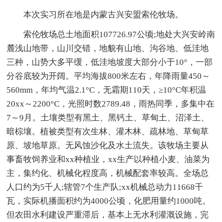
本次实习所在地是内蒙古兴安盟索伦牧场。
索伦牧场总土地面积107726.97公顷;地处大兴安岭南
麓浅山地带，山川交错，地貌有山地、沟谷地、低洼地
三种，山势大多平缓，低洼地坡度大部分小于10°，一部
分谷底较为开阔。平均海拔800米左右，年降雨量450～
560mm，年均气温2.1°C，无霜期110天，≥10°C年积温
20xx～2200°C，光照时数2789.48，雨热同季，多集中在
7～9月。土壤类型有黑土、黑钙土、草甸土、沼泽土、
暗棕壤。植被类型有次生林、灌木林、疏林地、草甸草
原、坡地草原。无风蚀沙化及水土流失。该牧场主要从
事畜牧饲养业和xx种植业，xx生产以种植小麦、油菜为
主，集约化、机械化程度高，机械配套率较高。全场总
人口约为5千人;辖管7个生产队;xx机械总动力11668千
瓦，实际机播面积约为4000公顷，化肥用量约1000吨。
但农田水利建设严重滞后，基本上无水利灌溉设施，完