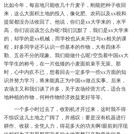
比如今年，每亩地只能收几十斤麦子，刚能把种子收回
来，这么大面积土地的投入，像化肥、农药以及xx税和
提留都没办法收回了。他说，你们是xx大学来的，水平
高，你们说说该怎么办呢?我们沉默了，我们是xx大学来
的，却学的是xx机械，而学校也从未开过与xx相关的课
程，好多同学还不认识一些基本的作物，大有四体不
勤、五谷不分的现象。我们能做什么呢?空负着中国xx大
学学生的称号，在一片低矮的小麦面前束手无策。那
时，心中内疚不已，想着回去一定多学一些xx方面的知
识并努力学习，将来能真正为中国xx做点实事。后来，
农场主又和我们谈了许多，关于农场经营方式，适合当
地种植的作物，何种作物经济效益更好等等。
一个多小时过去了，收割机才开过来，这时我不得
不惊叹这儿土地之广阔了，并感叹：要是没有机器进行
耕作、收获，全凭人力，得花多大的功夫啊!眼前则浮现