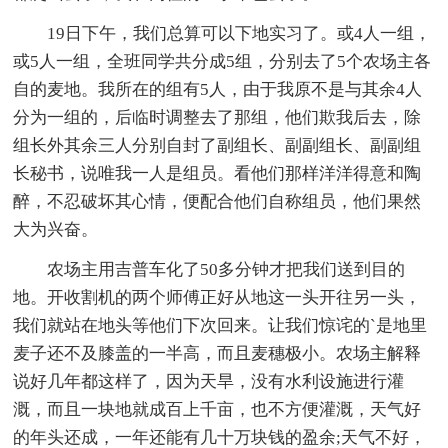
19日下午，我们总算可以下地实习了。或4人一组，
或5人一组，全班同学共分成5组，分别去了5个农场主各
自的麦地。我所在的组有5人，由于我原不是与其余4人
分为一组的，后临时调整去了那组，他们欺我后去，除
组长外其余三人分别自封了副组长、副副组长、副副组
长秘书，说唯我一人是组员。看他们那样洋洋得意和陶
醉，不忍破坏其心情，便配合他们自称组员，他们果然
大为兴奋。
农场主用吉普车化了50多分钟才把我们送到目的
地。开收割机的两个师傅正好从地这一头开往另一头，
我们就站在地头等他们下次回来。让我们惊诧的`是地里
麦子还不及膝盖的一半高，而且麦穗极小。农场主解释
说好几年都这样了，因为天旱，没有水利设施进行灌
溉，而且一块地就成百上千亩，也不方便灌溉，天气好
的年头还成，一年还能有几十万块钱的盈余;天气不好，