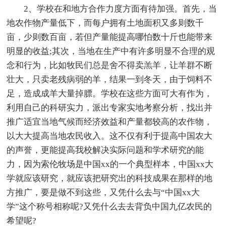
2、学校在和地方合作力度方面有待加强。首先，当
地农作物产量低下，而每户拥有土地面积又多则数千
亩，少则数百亩，若但产量能提高哪怕数十斤也能带来
明显的收益;其次，当地在生产中有许多明显不合理的观
念和行为，比如牧民们总是舍不得卖羔羊，让羊群不断
壮大，只卖老残病弱的羊，结果一到冬天，由于饲料不
足，造成成羊大量掉膘。学校在这些方面可大有作为，
利用自己的科研实力，派出专家实地考察分析，找出并
推广适宜当地气候而经济效益和产量都较高的农作物，
以大大提高当地农民收入。这不仅有利于提高中国农大
的声誉，更能提高我校解决实际问题和学术研究的能
力，因为索伦牧场是中国xx的一个典型样本，中国xx大
学就应该研究，就应该把研究出的科技成果在那样的地
方推广，要是做不到这些，又凭什么去与“中国xx大
学”这个称号相称呢?又凭什么去去背负中国九亿农民的
希望呢?