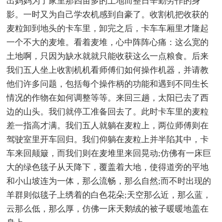
出妈妈为了家里那四亩多的土地而整日辛勤劳作的身
影。一时又为自己学农机感到自豪了。收割机把收获的
麦粒卸到地头的卡车里，卸完之后，卡车车厢里才隆起
一个不大的麦堆。看着麦堆，心中阵阵心痛：这么宽的
土地啊，只因为缺水就就只能收获这么一点粮食。后来
我们五人坐上收割机机看师傅们如何操作机器，并请教
他们许多问题，包括每个操作柄的功能和遇到不同生长
情况的作物在如何调整等等。来回三趟，太阳已去了西
边的山头。我们就停工准备回去了。此时卡车里的麦粒
差一指高才满。我们五人就躺在麦粒上，两位师傅则在
驾驶室里开车回归。我们仰躺在麦粒上并半陷其中，卡
车来回颠簸，而我们则在麦堆里来回晃动;仿佛有一床巨
大的绿色毯子从天降下，覆盖着大地，使得道旁的平地
和小山坡连为一体，那么流畅，那么自然;而不时出现的
羊群则似毯子上绣着的白色花朵;天空那么近，那么蓝，
云那么低，那么厚，仿佛一床天鹅绒的被子暖暖地盖在