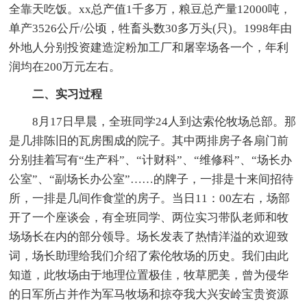
全靠天吃饭。xx总产值1千多万，粮豆总产量12000吨，
单产3526公斤/公顷，牲畜头数30多万头(只)。1998年由
外地人分别投资建造淀粉加工厂和屠宰场各一个，年利
润均在200万元左右。
二、实习过程
8月17日早晨，全班同学24人到达索伦牧场总部。那
是几排陈旧的瓦房围成的院子。其中两排房子各扇门前
分别挂着写有“生产科”、“计财科”、“维修科”、“场长办
公室”、“副场长办公室”……的牌子，一排是十来间招待
所，一排是几间作食堂的房子。当日11：00左右，场部
开了一个座谈会，有全班同学、两位实习带队老师和牧
场场长在内的部分领导。场长发表了热情洋溢的欢迎致
词，场长助理给我们介绍了索伦牧场的历史。我们由此
知道，此牧场由于地理位置极佳，牧草肥美，曾为侵华
的日军所占并作为军马牧场和掠夺我大兴安岭宝贵资源