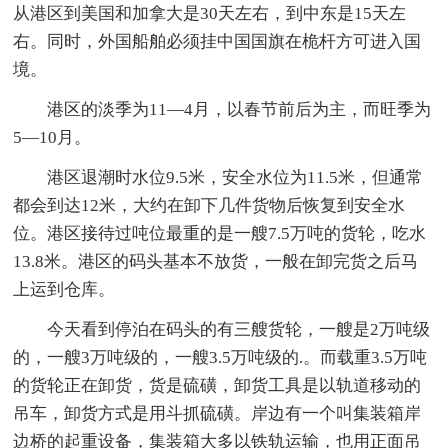
从港区到美国和加拿大是30天左右，到中东是15天左
右。同时，外国船舶必须挂中国国旗在桅杆方可进入国
境。
港区的淡季为11—4月，以春节前后为主，而旺季为
5—10月。
港区退潮时水位9.5米，安全水位为11.5米，但通常
都会到达12米，大约在卸下几件货物后恢复到安全水
位。港区接待过吨位最重的是一艘7.5万吨的货轮，吃水
13.8米。港区的码头基本不放货，一般在卸完货之后马
上运到仓库。
今天看到停泊在码头的有三艘货轮，一艘是2万吨级
的，一艘3万吨级的，一艘3.5万吨级的.。而载重3.5万吨
的货轮正在卸货，货是硫磺，卸货工具是以轨道移动的
吊车，卸货方式是用斗抓硫磺。岸边有一个叫集装箱岸
边桥的起重设备，集装箱大多以铁轨运输，也用正面吊