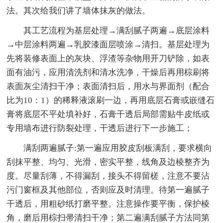
法。其次给我们讲了墙体抹灰的做法。
其工艺流程为基层处理→满刮腻子两遍→底层涂料
→中层涂料两遍→乳胶漆面层喷涂→清扫。基层处理为
先将装修表面上的灰块、浮渣等杂物用开刀铲除，如表
面有油污，应用清洗剂和清水洗净，干燥后再用棕刷将
表面灰尘清扫干净；表面清扫后，用水与界面剂（配合
比为10：1）的稀释液滚刷一边，再用底层石膏或嵌缝石
膏将底层不平处填补好，石膏干透后局部需贴牛皮纸或
专用墙布进行防裂处理，干透后进行下一步施工；
满刮两遍腻子:第一遍应用胶皮刮板满刮，要求横向
刮抹平整、均匀、光滑，密实平整，线角及边棱整齐为
度。尽量刮薄，不得漏刮，接头不得留槎，注意不要沾
污门窗框及其他部位，否则应及时清理。待第一遍腻子
干透后，用粗砂纸打磨平整。注意操作要平衡，保护棱
角，磨后用棕扫帚清扫干净；第二遍满刮腻子方法同第