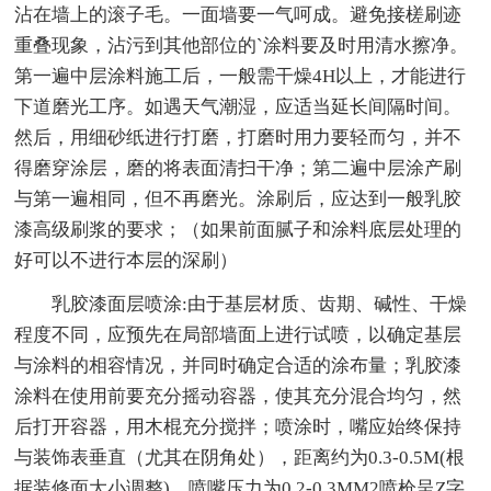
沾在墙上的滚子毛。一面墙要一气呵成。避免接槎刷迹
重叠现象，沾污到其他部位的`涂料要及时用清水擦净。
第一遍中层涂料施工后，一般需干燥4H以上，才能进行
下道磨光工序。如遇天气潮湿，应适当延长间隔时间。
然后，用细砂纸进行打磨，打磨时用力要轻而匀，并不
得磨穿涂层，磨的将表面清扫干净；第二遍中层涂产刷
与第一遍相同，但不再磨光。涂刷后，应达到一般乳胶
漆高级刷浆的要求；（如果前面腻子和涂料底层处理的
好可以不进行本层的深刷）
乳胶漆面层喷涂:由于基层材质、齿期、碱性、干燥
程度不同，应预先在局部墙面上进行试喷，以确定基层
与涂料的相容情况，并同时确定合适的涂布量；乳胶漆
涂料在使用前要充分摇动容器，使其充分混合均匀，然
后打开容器，用木棍充分搅拌；喷涂时，嘴应始终保持
与装饰表垂直（尤其在阴角处），距离约为0.3-0.5M(根
据装修面大小调整)，喷嘴压力为0.2-0.3MM2喷枪呈Z字