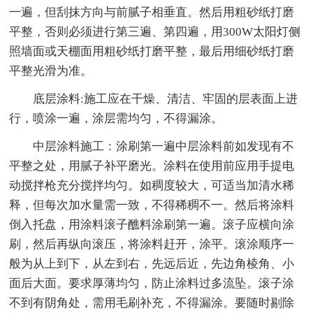
一遍，但刮抹方向与前腻子相垂直。然后用粗砂纸打磨
平整，否则必须进行第三遍、第四遍，用300W太阳灯侧
照墙面或天棚面用粗砂纸打磨平整，最后用细砂纸打磨
平整光滑为准。
底层涂料:施工应在干燥、清洁、牢固的层表面上进
行，喷涂一遍，涂层需均匀，不得漏涂。
中层涂料施工：涂刷第一遍中层涂料前如发现有不
平整之处，用腻子补平磨光。涂料在使用前应用手提电
动搅拌枪充分搅拌均匀。如稠度较大，可适当加清水稀
释，但每次加水量需一致，不得稀稠不一。然后将涂料
倒入托盘，用涂料滚子醮料涂刷第一遍。滚子应横向涂
刷，然后再纵向滚压，将涂料赶开，涂平。滚涂顺序一
般为从上到下，从左到右，先远后近，先边角棱角、小
面后大面。要求厚薄均匀，防止涂料过多流坠。滚子涂
不到有阴角处，需用毛刷补充，不得漏涂。要随时剔除