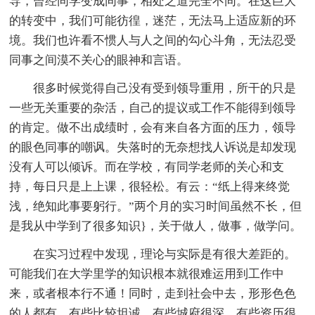
导，曾经同学变成同事，相处之道完全不同。在这巨大
的转变中，我们可能彷徨，迷茫，无法马上适应新的环
境。我们也许看不惯人与人之间的勾心斗角，无法忍受
同事之间漠不关心的眼神和言语。
很多时候觉得自己没有受到领导重用，所干的只是
一些无关重要的杂活，自己的提议或工作不能得到领导
的肯定。做不出成绩时，会有来自各方面的压力，领导
的眼色同事的嘲讽。失落时的无奈想找人诉说是却发现
没有人可以倾诉。而在学校，有同学老师的关心和支
持，每日只是上上课，很轻松。有云：“纸上得来终觉
浅，绝知此事要躬行。”两个月的实习时间虽然不长，但
是我从中学到了很多知识}，关于做人，做事，做学问。
在实习过程中发现，理论与实际是有很大差距的。
可能我们在大学里学的知识根本就很难运用到工作中
来，或者根本行不通！同时，走到社会中去，形形色色
的人都有，有些比较坦诚，有些城府很深，有些资历很