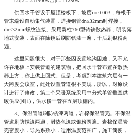
r2q2＝251900w△p＝11230w
供回水干管设于屋顶楼板下，坡度i＝0.003，每根干
管末端设自动集气装置，焊接钢管dn≥32mm时焊接，
dn≤32mm螺纹连接。采用翼柱760型铸铁散热器，明装落
地式安装，表面在除锈后刷防锈漆一遍，干后刷银粉两
遍。
这里问题很大，对于那些因设置地沟困难，又不允
许在地板上安装管道的建筑物，把回水干管布置在散热
器上方，称上供上回式。但是，考虑到本建筑六层有一
大跨度会议室，此处设置管道很不美观，所以，对原设
计进行了修改，第二个采暖系统采用中分式单管垂直供
暖供应(图1)，供水横干管在五层顶棚内。
3、保温管道刷防锈漆两道，岩棉保温管壳。不保温
管道刷防锈漆两遍，耐热色漆或银粉两遍。岩棉保温管
壳密度小，导热系数小，适用温度范围广，施工简便，