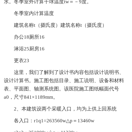
水。冬季室外计算干球温度tw＝－9度。
冬季室内计算温度
建筑名称t（摄氏度）建筑名称t（摄氏度）
办公18厕所16
淋浴25厨房16
更衣23
这里，我们了解到了设计书内容包括设计说明书、
设计计算书。施工图包括目录、施工说明、设备和材料
表、平面图、轴测系统图。该医院施工图纸幅面代号
a0，尺寸841×1189mm。
2、本建筑设两个采暖入口，均为上供上回系统
各入口：r1q1=263560w△p＝13460w