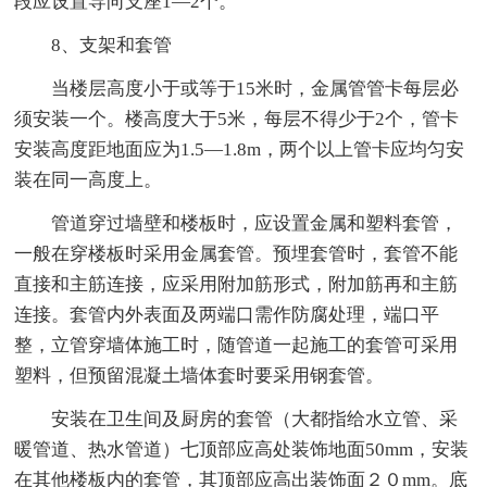
段应设置导向支座1—2个。
8、支架和套管
当楼层高度小于或等于15米时，金属管管卡每层必
须安装一个。楼高度大于5米，每层不得少于2个，管卡
安装高度距地面应为1.5—1.8m，两个以上管卡应均匀安
装在同一高度上。
管道穿过墙壁和楼板时，应设置金属和塑料套管，
一般在穿楼板时采用金属套管。预埋套管时，套管不能
直接和主筋连接，应采用附加筋形式，附加筋再和主筋
连接。套管内外表面及两端口需作防腐处理，端口平
整，立管穿墙体施工时，随管道一起施工的套管可采用
塑料，但预留混凝土墙体套时要采用钢套管。
安装在卫生间及厨房的套管（大都指给水立管、采
暖管道、热水管道）七顶部应高处装饰地面50mm，安装
在其他楼板内的套管，其顶部应高出装饰面２０mm。底