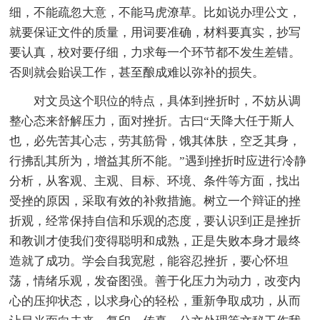
细，不能疏忽大意，不能马虎潦草。比如说办理公文，
就要保证文件的质量，用词要准确，材料要真实，抄写
要认真，校对要仔细，力求每一个环节都不发生差错。
否则就会贻误工作，甚至酿成难以弥补的损失。
对文员这个职位的特点，具体到挫折时，不妨从调
整心态来舒解压力，面对挫折。古曰“天降大任于斯人
也，必先苦其心志，劳其筋骨，饿其体肤，空乏其身，
行拂乱其所为，增益其所不能。”遇到挫折时应进行冷静
分析，从客观、主观、目标、环境、条件等方面，找出
受挫的原因，采取有效的补救措施。树立一个辩证的挫
折观，经常保持自信和乐观的态度，要认识到正是挫折
和教训才使我们变得聪明和成熟，正是失败本身才最终
造就了成功。学会自我宽慰，能容忍挫折，要心怀坦
荡，情绪乐观，发奋图强。善于化压力为动力，改变内
心的压抑状态，以求身心的轻松，重新争取成功，从而