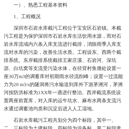
一）、熟悉工程基本资料
1、工程概况
深圳市石岩水库截污工程位于宝安区石岩镇。本截
污工程是为保护深圳市石岩水库生活饮用水源，而对石
岩水库流域内六条入库支流进行截排，消除雨季入库支
流对水库的污染，改善生活水质。工程设东、西两个截
排系统。东岸截排系统截排王家庄溪、石岩河、深坑
沥、白坑窝等支流受污染水体，在径背村鱼塘处设置一
座30万m3的调蓄库对初期雨水径流削峰；设置一过流能
力为20 m3/s的隧洞将污水输送到库外下游茅洲河，茅洲
河按防洪标准为1XX年一遇进行整治。西岸截流系统设
置两座前置库，对入库的运牛坑水、麻布水两条支流污
水通过调蓄池均质和沉淀后进入人工湿地。
石岩水库截污工程共划分为四个标段，其中一、
二、三标段为土建标段，四标段为设备标。第二标段隶