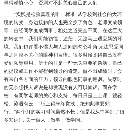
事得谨慎小心，否则对不起关心自己的人们。
“实践是检验真理的唯一标准”从学校到社会的大环
境的转变，身边接触的人也完全换了角色，老师变成领
导，曾经同学变成同事，相处之道完全不同。在这巨大
的转变中，我们可能彷徨，迷茫，无法马上适应新的环
境。我们也许看不惯人与人之间的勾心斗角,无法忍受同
事之间漠不关心的眼神和言语。很多时候觉得自己没有
受到领导重用，所干的只是一些无关重要的杂活，自己
的提议或工作不能得到领导的肯定。做不出成绩时，会
有来自各方面的压力，领导的眼色同事的嘲讽。失落时
的无奈想找人诉说是却发现没有人可以倾诉。而在学
校，有同学老师的关心和支持，每日只是上上课，很轻
松。谚语有云：“纸上得来终觉浅，绝知此事要躬
行。”两个月的实习时间虽然不长，但是我从中学到了很
多知识}，关于做人，做事，做学问。