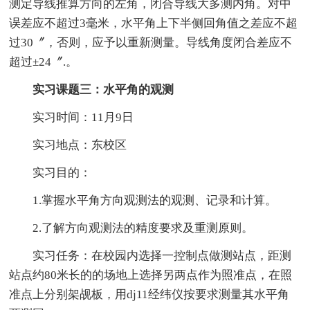
测定导线推算方向的左角，闭合导线大多测内角。对中
误差应不超过3毫米，水平角上下半侧回角值之差应不超
过30〞，否则，应予以重新测量。导线角度闭合差应不
超过±24〞.。
实习课题三：水平角的观测
实习时间：11月9日
实习地点：东校区
实习目的：
1.掌握水平角方向观测法的观测、记录和计算。
2.了解方向观测法的精度要求及重测原则。
实习任务：在校园内选择一控制点做测站点，距测
站点约80米长的的场地上选择另两点作为照准点，在照
准点上分别架觇板，用dj11经纬仪按要求测量其水平角