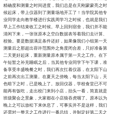
精确度和测量之时间进度，我们总是在天刚蒙蒙亮之时
候起床，带上仪器到了测量场地开工了！当学院其他专
业同学走向教学楼进行实践周学习之时候，也就是我们
早上工作结束收工之时候。早上回到宿舍，我们并不能
清闲下来，一张张原本之空白数据表等着我们去计算、
校验。要是数据满足条件还好，如果像我们小组第一天
测量后之那超出容许范围外之角度闭合差，只好准备第
二天更好起床，重新测量原本属于第一天之工作。在下
午短暂之补充睡眠之后，当其他专业同学下午下课，准
备享受丰盛晚餐之时，我们再次扛着仪器，在太阳下山
之前再次出工测量。在夏天之傍晚，每当太阳下山，天
色暗下之时，已是晚上了。放回仪器，学校食堂已不可
能再有饭吃，走出校门来到小店，抬头一看，简直就是
班级聚会之景象，大家都在小店狼吞虎咽了。原本以为
晚上之可以放松下来休息了，可事实并不是这样，我们
还需对一整天之工作进行一番总结，并制定好第二天之