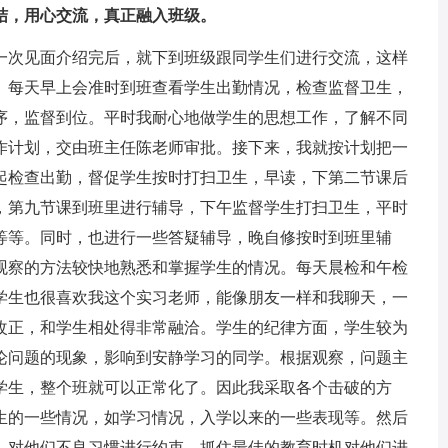
结，用心交流，真正融入班级。
次见面介绍完后，就下到班级跟同学生们进行交流，这样
。每天早上会准时到班查看学生出勤情况，检查监督卫生，
序，监督到位。平时我耐心地做学生的思想工作，了解不同
作计划，交由班主任陈老师审批。接下来，我就按计划把一
起检查出勤，督促学生按时打扫卫生，早读，下第二节课后
，第九节课到班里进行辅导，下午监督学生打扫卫生，平时
等等。同时，也进行一些答疑辅导，晚自修按时到班里辅
观察的方法较快地熟悉和掌握学生的情况。每天晨检和午检
学生也很喜欢我这个实习老师，能像朋友一样和我聊天，一
改正，和学生相处得非常融洽。学生的纪律方面，学生较为
论问题的现象，影响到安静学习的同学。根据观察，问题主
学生，整个班就可以正常化了。因此我采取各个击破的方
生的一些情况，如学习情况，入学以来的一些表现等。然后
，对他们不良习惯进行约束。抓住最佳的教育时机对他们进