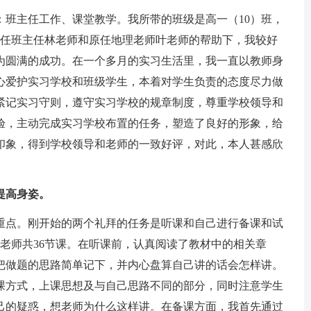
主任工作、课堂教学。我所带的班级是高一（10）班，
原任班主任林老师和原任地理老师叶老师的帮助下，我较好
为圆满的成功。在一个多月的实习生活里，我一直以教师身
心爱护实习学校和班级学生，本着对学生负责的态度尽力做
紧记实习守则，遵守实习学校的规章制度，尊重学校领导和
验，主动完成实习学校布置的任务，塑造了良好的形象，给
印象，得到学校领导和老师的一致好评，对此，本人甚感欣
提高身姿。
点。刚开始的两个礼拜的任务是听课和自己进行备课和试
老师共36节课。在听课前，认真阅读了教材中的相关章
把做题的思路简单记下，并内心盘算自己讲的话会怎样讲。
课方式，上课思想及与自己思路不同的部分，同时注意学生
己的疑惑，想老师为什么这样讲。在备课方面，我首先通过