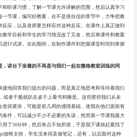
平和听课习惯，了解一节课允许讲解的范围，然后认真学习
每一节课，编写好教案，在不是很自信的章节中，力争把教
种反应，以及老师要怎样应对这种反应。在课件上真正做到
合教学目标和学生的学习情况改了又改，然后将课件和教案
后进行试讲。在此期间，在制作课件到把握课堂时间到掌握
。
是，讲台下坐着的不再是与我们一起在微格教室训练的同
捷地回答我们提出的问题，而是真正地思考和等待着我们
问，或者干脆就趴在桌子上看书和睡觉。这些那些我们从未
会觉得紧张，可能是前几周的感情基础，使我在他们面前有
的条件，可以减少不少不必要的失误，然而第一节课我最大
只用了30分钟，然后有点不知所措，于是我下课就赶紧找了
pt放映太快，学生没来得及做笔记，还有，以后面对这种