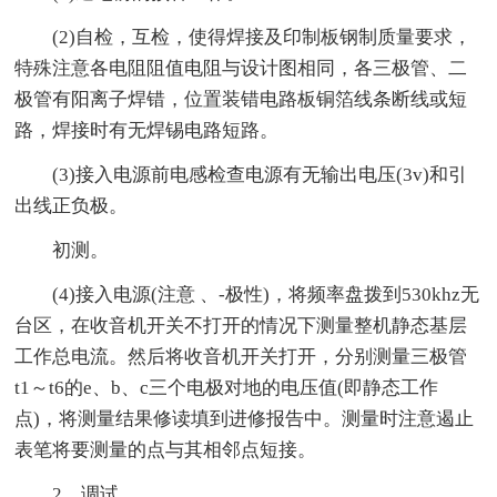
(2)自检，互检，使得焊接及印制板钢制质量要求，
特殊注意各电阻阻值电阻与设计图相同，各三极管、二
极管有阳离子焊错，位置装错电路板铜箔线条断线或短
路，焊接时有无焊锡电路短路。
(3)接入电源前电感检查电源有无输出电压(3v)和引
出线正负极。
初测。
(4)接入电源(注意 、-极性)，将频率盘拨到530khz无
台区，在收音机开关不打开的情况下测量整机静态基层
工作总电流。然后将收音机开关打开，分别测量三极管
t1～t6的e、b、c三个电极对地的电压值(即静态工作
点)，将测量结果修读填到进修报告中。测量时注意遏止
表笔将要测量的点与其相邻点短接。
2、调试