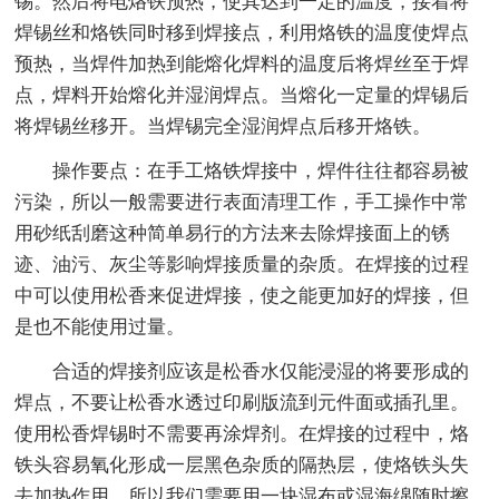
锡。然后将电烙铁预热，使其达到一定的温度，接着将
焊锡丝和烙铁同时移到焊接点，利用烙铁的温度使焊点
预热，当焊件加热到能熔化焊料的温度后将焊丝至于焊
点，焊料开始熔化并湿润焊点。当熔化一定量的焊锡后
将焊锡丝移开。当焊锡完全湿润焊点后移开烙铁。
操作要点：在手工烙铁焊接中，焊件往往都容易被
污染，所以一般需要进行表面清理工作，手工操作中常
用砂纸刮磨这种简单易行的方法来去除焊接面上的锈
迹、油污、灰尘等影响焊接质量的杂质。在焊接的过程
中可以使用松香来促进焊接，使之能更加好的焊接，但
是也不能使用过量。
合适的焊接剂应该是松香水仅能浸湿的将要形成的
焊点，不要让松香水透过印刷版流到元件面或插孔里。
使用松香焊锡时不需要再涂焊剂。在焊接的过程中，烙
铁头容易氧化形成一层黑色杂质的隔热层，使烙铁头失
去加热作用。所以我们需要用一块湿布或湿海绵随时擦