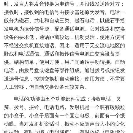
时，发言人将发音转换为电信号，并沿线发送给对方；
接收时，接收到的电信号由接收器还原为发音。电话一
般分为磁石、共电和自动三类。磁石电话，以磁石手摇
发电机为振铃信号源，配备通话电源。它对线路和交换
设备的要求低，通话距离较远，机动灵活，使用方便可
不经过交换机直接通话。因此，适用于无交流电地区的
野战和电话通信。通话和振铃信号电源由交换设备提
供。结构简单，使用方便，用户间通话手动转接。自动
电话，由拨号盘或键盘等部件组成。通过拨号或按钮发
送选号信息，控制交换机自动连接。使用方便，不需要
人工转移，但自动交换设备比较复杂。
电话的.功能由五个功能部件完成：接收电话、叉
簧、拨号、振铃、电话电路。发射机是一个装有碳颗粒
的小盒子。小盒子后面有一个固定电极，前面有一个振
动膜。当对发射机说话时，振动不应随声音大小的变化
而振动，有时压缩（电阻降低），有时放松（电阻增放