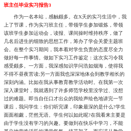
班主任毕业实习报告3
作为一名本站，感触颇多。在X天的实习生活中，我
上了节课，作为实习班主任，带领学生参加锻炼，带领
该班学生参加运动会，读报、课间操时维持秩序，做了
几名后进生的细致的思想工作，筹办了学会关爱主题班
会。在整个实习期间，我本着对学生负责的态度尽全力
做好每一件事情。做如下实习工作鉴定：这次实习令我
感受颇多。一方面，我深感知识学问浩如烟海，使得我
不得不昼夜苦读;另一方面我也深深地体会到教学相长的
深刻内涵。比如在我从事教育教学活动时。在我第一次
深入课堂时，我就遇到了许多师范学校里没学过、没想
过的难题。即当自任口才出众的我绘声绘色地讲完一节
课后，我问学生：你们听完课，印象最深的是什么?学生
面面相觑，茫然无语。学生何以如此呢?在我看来主要是
由于学生没有学习的兴趣。要做到在快乐中学习，不能