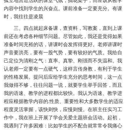
孤立地营造活跃的课堂气氛，搞花架子，而应该从教学
内容中找到学生的兴奋点。课前准备一定要充分。有课
时，我往往是凌晨
三、四点就起床备课，查资料，写教案，直到上课
前还在考虑各种细节问题。尽管如此，我还是觉得如果
准备时间充裕的话，讲课时会发挥得更好。老师讲课时
声音要洪亮，要有一股气势，要有较好的气质。我给自
己定位为清刚之气：直率、真挚、刚强而不失温和。我
认老师一定要有一点硬气，这样言传身教，有利于学生
的性格发展。提问后应给学生充分的思考时间，这一点
我做得不够，往往问题一说，就要学生举手回答，而且
我的语速、教学的进程都比较快。我认为语速、教学进
程应根据教学内容的.性质、重要性和大多数学生的适应
程度灵活掌握，该快则快，应慢则慢。在班主任实习工
作中，我在班上开展了学会关爱主题班会活动。起初，
我遇到了许多困难：比如学生的不配合就常常令我痛心