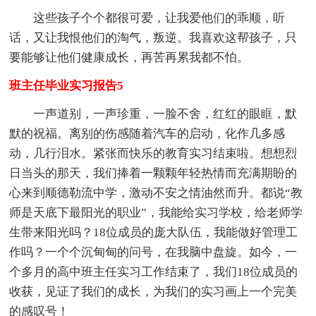
这些孩子个个都很可爱，让我爱他们的乖顺，听
话，又让我恨他们的淘气，叛逆。我喜欢这帮孩子，只
要能够让他们健康成长，再苦再累我都不怕。
班主任毕业实习报告5
一声道别，一声珍重，一脸不舍，红红的眼眶，默
默的祝福。离别的伤感随着汽车的启动，化作几多感
动，几行泪水。紧张而快乐的教育实习结束啦。想想烈
日当头的那天，我们捧着一颗颗年轻热情而充满期盼的
心来到顺德勒流中学，激动不安之情油然而升。都说“教
师是天底下最阳光的职业”，我能给实习学校，给老师学
生带来阳光吗？18位成员的庞大队伍，我能做好管理工
作吗？一个个沉甸甸的问号，在我脑中盘旋。如今，一
个多月的高中班主任实习工作结束了，我们18位成员的
收获，见证了我们的成长，为我们的实习画上一个完美
的感叹号！