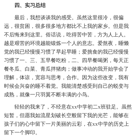
四、实习总结
最后，我想谈谈我的感受。虽然这里很冷，很偏
远，很贫困，很多很多地方都比不上我的家乡。但是我
不后悔来到这里。俗话说，吃得苦中苦，方为人上人。
越是艰苦的环境越能锻炼一个人的意志。爱熬夜，睡懒
觉的我已经慢慢习惯了早起早睡；爱挑食的我已经慢慢
习惯了一、三、五早餐吃粉，二、四早餐喝粥，每天正
餐冬瓜、白菜、青瓜拌猪肉；做事冲动的我开始学会了
理解，体谅，宽容与思考，合作。因为这些改变，我有
时候会兴奋的睡不着觉。我能清楚感受到自己的蜕变与
成熟，就像一只羽翼不断丰满的小鸟。
轻轻的我来了，不经意在xx中学初二x班驻足。虽然
短暂，但愿我如流星划破长空般留下我的光芒，能够在
孩子们的心中留下一片美丽的云彩，在xx中学的历史上
留下一个脚印。